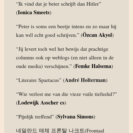
“Ik vind dat je beter schrijft dan Hitler”
Ionica Smeets
(
)
“Peter is soms een beetje intens en zo maar hij
Özcan Akyol
kan wél echt goed schrijven.” (
)
“Jij levert toch wel het bewijs dat prachtige
columns ook op weblogs (en niet alleen in de
Femke Halsema
oude media) verschijnen.” (
)
André Holterman
“Literaire Spartacus” (
)
“Wie verlost me van die vieze vuile tiefuslul?”
Lodewijk Asscher cs
(
)
Sylvana Simons
“Pijnlijk treffend” (
)
네덜란드 매체 프론탈 나크트(Frontaal