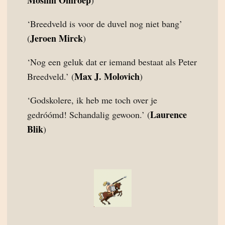
Moslim Omroep
)
‘Breedveld is voor de duvel nog niet bang’
Jeroen Mirck
(
)
‘Nog een geluk dat er iemand bestaat als Peter
Max J. Molovich
Breedveld.’ (
)
‘Godskolere, ik heb me toch over je
Laurence
gedróómd! Schandalig gewoon.’ (
Blik
)