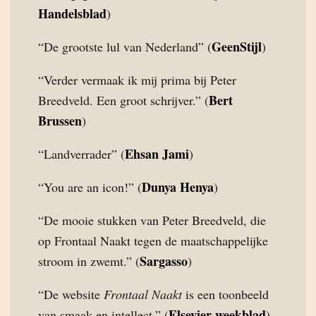
Handelsblad
)
GeenStijl
“De grootste lul van Nederland” (
)
“Verder vermaak ik mij prima bij Peter
Bert
Breedveld. Een groot schrijver.” (
Brussen
)
Ehsan Jami
“Landverrader” (
)
Dunya Henya
“You are an icon!” (
)
“De mooie stukken van Peter Breedveld, die
op Frontaal Naakt tegen de maatschappelijke
Sargasso
stroom in zwemt.” (
)
“De website
Frontaal Naakt
is een toonbeeld
Elsevier weekblad
van smaak en intellect.” (
)