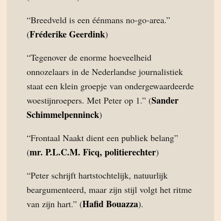
“Breedveld is een éénmans no-go-area.”
Fréderike Geerdink
(
)
“Tegenover de enorme hoeveelheid
onnozelaars in de Nederlandse journalistiek
staat een klein groepje van ondergewaardeerde
Sander
woestijnroepers. Met Peter op 1.” (
Schimmelpenninck
)
“Frontaal Naakt dient een publiek belang”
mr. P.L.C.M. Ficq, politierechter
(
)
“Peter schrijft hartstochtelijk, natuurlijk
beargumenteerd, maar zijn stijl volgt het ritme
Hafid Bouazza
van zijn hart.” (
).