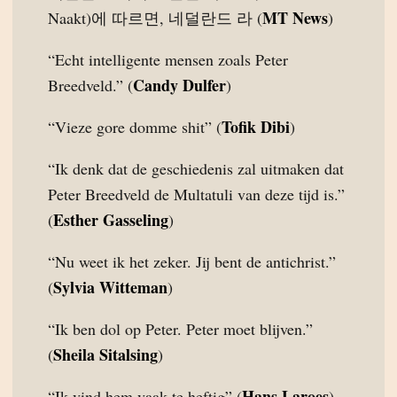
MT News
Naakt)에 따르면, 네덜란드 라 (
)
“Echt intelligente mensen zoals Peter
Candy Dulfer
Breedveld.” (
)
Tofik Dibi
“Vieze gore domme shit” (
)
“Ik denk dat de geschiedenis zal uitmaken dat
Peter Breedveld de Multatuli van deze tijd is.”
Esther Gasseling
(
)
“Nu weet ik het zeker. Jij bent de antichrist.”
Sylvia Witteman
(
)
“Ik ben dol op Peter. Peter moet blijven.”
Sheila Sitalsing
(
)
Hans Laroes
“Ik vind hem vaak te heftig” (
)