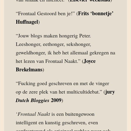
Frits ‘bonnetje’
“Frontaal Gestoord ben je!” (
Huffnagel
)
“Jouw blogs maken hongerig Peter.
Leeshonger, eethonger, sekshonger,
geweldhonger, ik heb het allemaal gekregen na
Joyce
het lezen van Frontaal Naakt.” (
Brekelmans
)
“Fucking goed geschreven en met de vinger
jury
op de zere plek van het multicultidebat.” (
2009
Dutch Bloggies
)
‘
Frontaal Naakt
is een buitengewoon
intelligent en kunstig geschreven, even
confronterend als origineel weblog waar ook