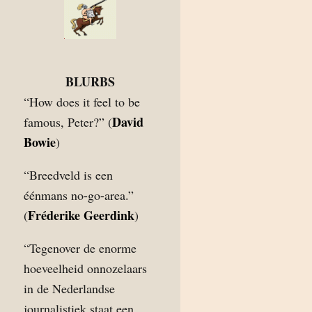
BLURBS
“How does it feel to be
David
famous, Peter?” (
Bowie
)
“Breedveld is een
éénmans no-go-area.”
Fréderike Geerdink
(
)
“Tegenover de enorme
hoeveelheid onnozelaars
in de Nederlandse
journalistiek staat een