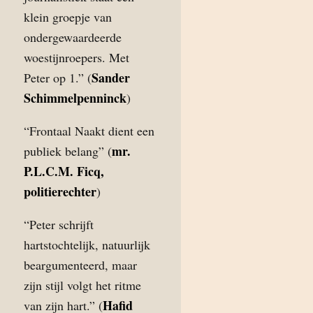
klein groepje van
ondergewaardeerde
woestijnroepers. Met
Sander
Peter op 1.” (
Schimmelpenninck
)
“Frontaal Naakt dient een
mr.
publiek belang” (
P.L.C.M. Ficq,
politierechter
)
“Peter schrijft
hartstochtelijk, natuurlijk
beargumenteerd, maar
zijn stijl volgt het ritme
Hafid
van zijn hart.” (