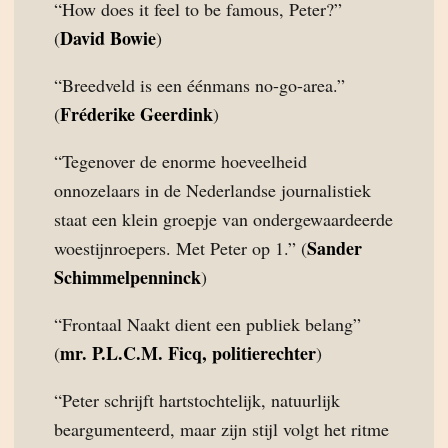
“How does it feel to be famous, Peter?”
David Bowie
(
)
“Breedveld is een éénmans no-go-area.”
Fréderike Geerdink
(
)
“Tegenover de enorme hoeveelheid
onnozelaars in de Nederlandse journalistiek
staat een klein groepje van ondergewaardeerde
Sander
woestijnroepers. Met Peter op 1.” (
Schimmelpenninck
)
“Frontaal Naakt dient een publiek belang”
mr. P.L.C.M. Ficq, politierechter
(
)
“Peter schrijft hartstochtelijk, natuurlijk
beargumenteerd, maar zijn stijl volgt het ritme