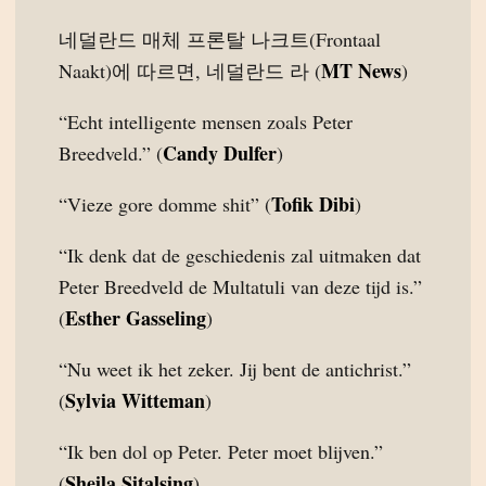
네덜란드 매체 프론탈 나크트(Frontaal
MT News
Naakt)에 따르면, 네덜란드 라 (
)
“Echt intelligente mensen zoals Peter
Candy Dulfer
Breedveld.” (
)
Tofik Dibi
“Vieze gore domme shit” (
)
“Ik denk dat de geschiedenis zal uitmaken dat
Peter Breedveld de Multatuli van deze tijd is.”
Esther Gasseling
(
)
“Nu weet ik het zeker. Jij bent de antichrist.”
Sylvia Witteman
(
)
“Ik ben dol op Peter. Peter moet blijven.”
Sheila Sitalsing
(
)