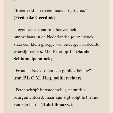
“Breedveld is een éénmans no-go-area.”
Fréderike Geerdink
(
)
“Tegenover de enorme hoeveelheid
onnozelaars in de Nederlandse journalistiek
staat een klein groepje van ondergewaardeerde
Sander
woestijnroepers. Met Peter op 1.” (
Schimmelpenninck
)
“Frontaal Naakt dient een publiek belang”
mr. P.L.C.M. Ficq, politierechter
(
)
“Peter schrijft hartstochtelijk, natuurlijk
beargumenteerd, maar zijn stijl volgt het ritme
Hafid Bouazza
van zijn hart.” (
).