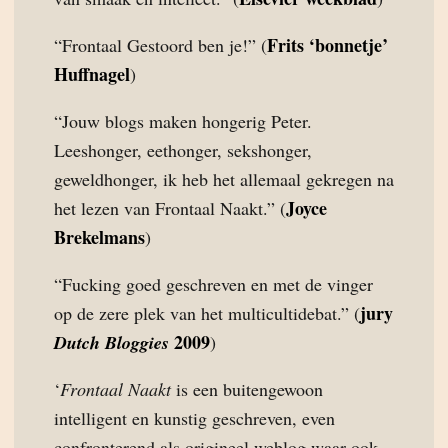
Frits ‘bonnetje’
“Frontaal Gestoord ben je!” (
Huffnagel
)
“Jouw blogs maken hongerig Peter.
Leeshonger, eethonger, sekshonger,
geweldhonger, ik heb het allemaal gekregen na
Joyce
het lezen van Frontaal Naakt.” (
Brekelmans
)
“Fucking goed geschreven en met de vinger
jury
op de zere plek van het multicultidebat.” (
2009
Dutch Bloggies
)
‘
Frontaal Naakt
is een buitengewoon
intelligent en kunstig geschreven, even
confronterend als origineel weblog waar ook