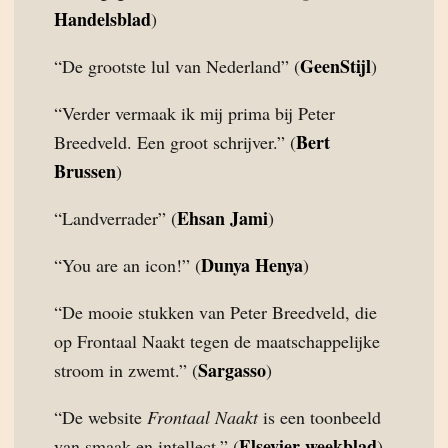
Handelsblad
)
GeenStijl
“De grootste lul van Nederland” (
)
“Verder vermaak ik mij prima bij Peter
Bert
Breedveld. Een groot schrijver.” (
Brussen
)
Ehsan Jami
“Landverrader” (
)
Dunya Henya
“You are an icon!” (
)
“De mooie stukken van Peter Breedveld, die
op Frontaal Naakt tegen de maatschappelijke
Sargasso
stroom in zwemt.” (
)
“De website
Frontaal Naakt
is een toonbeeld
Elsevier weekblad
van smaak en intellect.” (
)