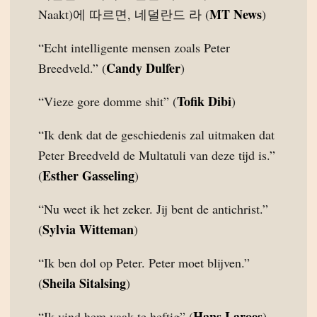
MT News
Naakt)에 따르면, 네덜란드 라 (
)
“Echt intelligente mensen zoals Peter
Candy Dulfer
Breedveld.” (
)
Tofik Dibi
“Vieze gore domme shit” (
)
“Ik denk dat de geschiedenis zal uitmaken dat
Peter Breedveld de Multatuli van deze tijd is.”
Esther Gasseling
(
)
“Nu weet ik het zeker. Jij bent de antichrist.”
Sylvia Witteman
(
)
“Ik ben dol op Peter. Peter moet blijven.”
Sheila Sitalsing
(
)
Hans Laroes
“Ik vind hem vaak te heftig” (
)