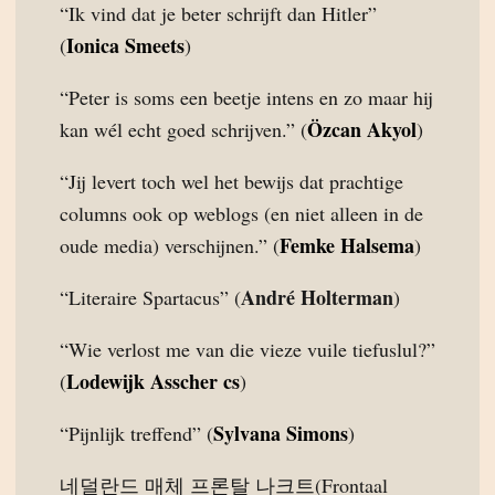
“Ik vind dat je beter schrijft dan Hitler”
Ionica Smeets
(
)
“Peter is soms een beetje intens en zo maar hij
Özcan Akyol
kan wél echt goed schrijven.” (
)
“Jij levert toch wel het bewijs dat prachtige
columns ook op weblogs (en niet alleen in de
Femke Halsema
oude media) verschijnen.” (
)
André Holterman
“Literaire Spartacus” (
)
“Wie verlost me van die vieze vuile tiefuslul?”
Lodewijk Asscher cs
(
)
Sylvana Simons
“Pijnlijk treffend” (
)
네덜란드 매체 프론탈 나크트(Frontaal