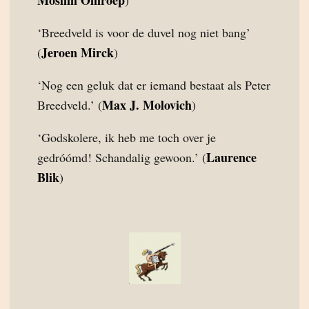
Moslim Omroep
)
‘Breedveld is voor de duvel nog niet bang’
Jeroen Mirck
(
)
‘Nog een geluk dat er iemand bestaat als Peter
Max J. Molovich
Breedveld.’ (
)
‘Godskolere, ik heb me toch over je
Laurence
gedróómd! Schandalig gewoon.’ (
Blik
)