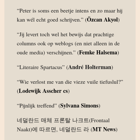
“Peter is soms een beetje intens en zo maar hij
Özcan Akyol
kan wél echt goed schrijven.” (
)
“Jij levert toch wel het bewijs dat prachtige
columns ook op weblogs (en niet alleen in de
Femke Halsema
oude media) verschijnen.” (
)
André Holterman
“Literaire Spartacus” (
)
“Wie verlost me van die vieze vuile tiefuslul?”
Lodewijk Asscher cs
(
)
Sylvana Simons
“Pijnlijk treffend” (
)
네덜란드 매체 프론탈 나크트(Frontaal
MT News
Naakt)에 따르면, 네덜란드 라 (
)