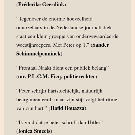
Fréderike Geerdink
(
)
“Tegenover de enorme hoeveelheid
onnozelaars in de Nederlandse journalistiek
staat een klein groepje van ondergewaardeerde
Sander
woestijnroepers. Met Peter op 1.” (
Schimmelpenninck
)
“Frontaal Naakt dient een publiek belang”
mr. P.L.C.M. Ficq, politierechter
(
)
“Peter schrijft hartstochtelijk, natuurlijk
beargumenteerd, maar zijn stijl volgt het ritme
Hafid Bouazza
van zijn hart.” (
).
“Ik vind dat je beter schrijft dan Hitler”
Ionica Smeets
(
)