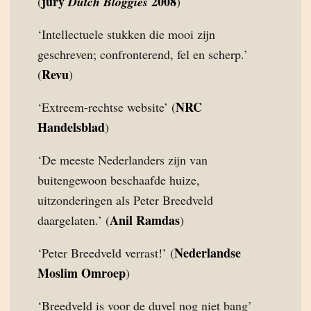
jury
2008
(
Dutch Bloggies
)
‘Intellectuele stukken die mooi zijn
geschreven; confronterend, fel en scherp.’
Revu
(
)
NRC
‘Extreem-rechtse website’ (
Handelsblad
)
‘De meeste Nederlanders zijn van
buitengewoon beschaafde huize,
uitzonderingen als Peter Breedveld
Anil Ramdas
daargelaten.’ (
)
Nederlandse
‘Peter Breedveld verrast!’ (
Moslim Omroep
)
‘Breedveld is voor de duvel nog niet bang’