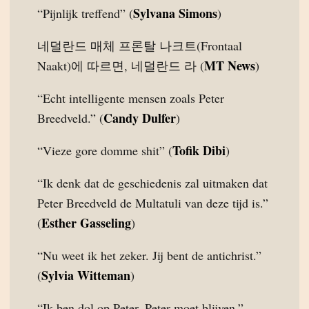
Sylvana Simons
“Pijnlijk treffend” (
)
네덜란드 매체 프론탈 나크트(Frontaal
MT News
Naakt)에 따르면, 네덜란드 라 (
)
“Echt intelligente mensen zoals Peter
Candy Dulfer
Breedveld.” (
)
Tofik Dibi
“Vieze gore domme shit” (
)
“Ik denk dat de geschiedenis zal uitmaken dat
Peter Breedveld de Multatuli van deze tijd is.”
Esther Gasseling
(
)
“Nu weet ik het zeker. Jij bent de antichrist.”
Sylvia Witteman
(
)
“Ik ben dol op Peter. Peter moet blijven.”