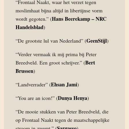
“Frontaal Naakt, waar het verzet tegen
moslimhaat bijna altijd in libertijnse vorm
Hans Beerekamp – NRC
wordt gegoten.” (
Handelsblad
)
GeenStijl
“De grootste lul van Nederland” (
)
“Verder vermaak ik mij prima bij Peter
Bert
Breedveld. Een groot schrijver.” (
Brussen
)
Ehsan Jami
“Landverrader” (
)
Dunya Henya
“You are an icon!” (
)
“De mooie stukken van Peter Breedveld, die
op Frontaal Naakt tegen de maatschappelijke
Sargasso
stroom in zwemt.” (
)