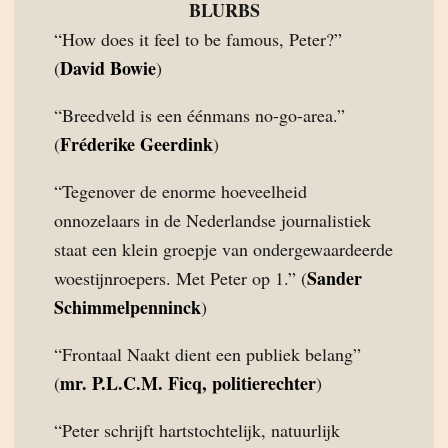
BLURBS
“How does it feel to be famous, Peter?”
David Bowie
(
)
“Breedveld is een éénmans no-go-area.”
Fréderike Geerdink
(
)
“Tegenover de enorme hoeveelheid
onnozelaars in de Nederlandse journalistiek
staat een klein groepje van ondergewaardeerde
Sander
woestijnroepers. Met Peter op 1.” (
Schimmelpenninck
)
“Frontaal Naakt dient een publiek belang”
mr. P.L.C.M. Ficq, politierechter
(
)
“Peter schrijft hartstochtelijk, natuurlijk