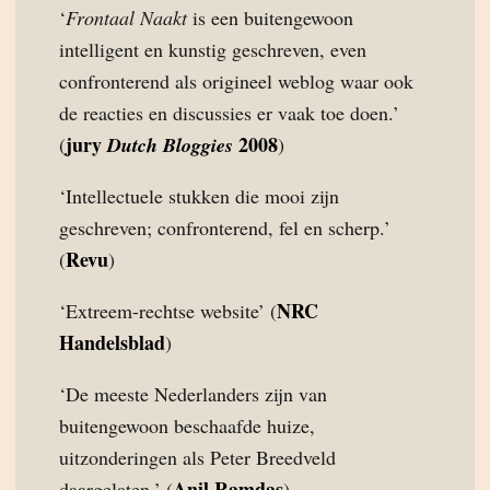
‘
Frontaal Naakt
is een buitengewoon
intelligent en kunstig geschreven, even
confronterend als origineel weblog waar ook
de reacties en discussies er vaak toe doen.’
jury
2008
(
Dutch Bloggies
)
‘Intellectuele stukken die mooi zijn
geschreven; confronterend, fel en scherp.’
Revu
(
)
NRC
‘Extreem-rechtse website’ (
Handelsblad
)
‘De meeste Nederlanders zijn van
buitengewoon beschaafde huize,
uitzonderingen als Peter Breedveld
Anil Ramdas
daargelaten.’ (
)