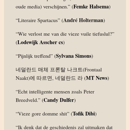
Femke Halsema
oude media) verschijnen.” (
)
André Holterman
“Literaire Spartacus” (
)
“Wie verlost me van die vieze vuile tiefuslul?”
Lodewijk Asscher cs
(
)
Sylvana Simons
“Pijnlijk treffend” (
)
네덜란드 매체 프론탈 나크트(Frontaal
MT News
Naakt)에 따르면, 네덜란드 라 (
)
“Echt intelligente mensen zoals Peter
Candy Dulfer
Breedveld.” (
)
Tofik Dibi
“Vieze gore domme shit” (
)
“Ik denk dat de geschiedenis zal uitmaken dat