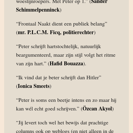
Sander
woestijnroepers. Met Peter op 1.” (
Schimmelpenninck
)
“Frontaal Naakt dient een publiek belang”
mr. P.L.C.M. Ficq, politierechter
(
)
“Peter schrijft hartstochtelijk, natuurlijk
beargumenteerd, maar zijn stijl volgt het ritme
Hafid Bouazza
van zijn hart.” (
).
“Ik vind dat je beter schrijft dan Hitler”
Ionica Smeets
(
)
“Peter is soms een beetje intens en zo maar hij
Özcan Akyol
kan wél echt goed schrijven.” (
)
“Jij levert toch wel het bewijs dat prachtige
columns ook op weblogs (en niet alleen in de