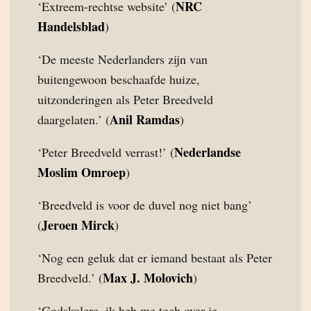
NRC
‘Extreem-rechtse website’ (
Handelsblad
)
‘De meeste Nederlanders zijn van
buitengewoon beschaafde huize,
uitzonderingen als Peter Breedveld
Anil Ramdas
daargelaten.’ (
)
Nederlandse
‘Peter Breedveld verrast!’ (
Moslim Omroep
)
‘Breedveld is voor de duvel nog niet bang’
Jeroen Mirck
(
)
‘Nog een geluk dat er iemand bestaat als Peter
Max J. Molovich
Breedveld.’ (
)
‘Godskolere, ik heb me toch over je