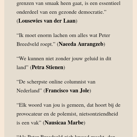
grenzen van smaak heen gaat, is een essentieel
onderdeel van een gezonde democratie.”
Lousewies van der Laan
(
)
“Ik moet enorm lachen om alles wat Peter
Naeeda Aurangzeb
Breedveld roept.” (
)
“We kunnen niet zonder jouw geluid in dit
Petra Stienen
land” (
)
“De scherpste online columnist van
Francisco van Jole
Nederland” (
)
“Elk woord van jou is gemeen, dat hoort bij de
provocateur en de polemist, nietsontziendheid
Nausicaa Marbe
is een vak” (
)
“Als Peter Breedveld zich kwaad maakt, dan