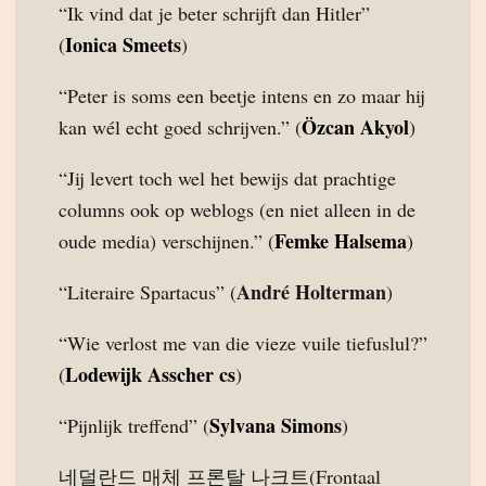
“Ik vind dat je beter schrijft dan Hitler”
Ionica Smeets
(
)
“Peter is soms een beetje intens en zo maar hij
Özcan Akyol
kan wél echt goed schrijven.” (
)
“Jij levert toch wel het bewijs dat prachtige
columns ook op weblogs (en niet alleen in de
Femke Halsema
oude media) verschijnen.” (
)
André Holterman
“Literaire Spartacus” (
)
“Wie verlost me van die vieze vuile tiefuslul?”
Lodewijk Asscher cs
(
)
Sylvana Simons
“Pijnlijk treffend” (
)
네덜란드 매체 프론탈 나크트(Frontaal