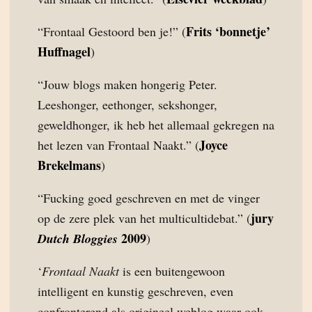
Frits ‘bonnetje’
“Frontaal Gestoord ben je!” (
Huffnagel
)
“Jouw blogs maken hongerig Peter.
Leeshonger, eethonger, sekshonger,
geweldhonger, ik heb het allemaal gekregen na
Joyce
het lezen van Frontaal Naakt.” (
Brekelmans
)
“Fucking goed geschreven en met de vinger
jury
op de zere plek van het multicultidebat.” (
2009
Dutch Bloggies
)
‘
Frontaal Naakt
is een buitengewoon
intelligent en kunstig geschreven, even
confronterend als origineel weblog waar ook