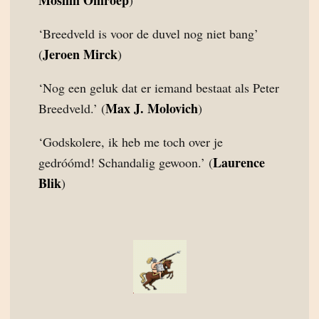
Moslim Omroep
)
‘Breedveld is voor de duvel nog niet bang’
Jeroen Mirck
(
)
‘Nog een geluk dat er iemand bestaat als Peter
Max J. Molovich
Breedveld.’ (
)
‘Godskolere, ik heb me toch over je
Laurence
gedróómd! Schandalig gewoon.’ (
Blik
)