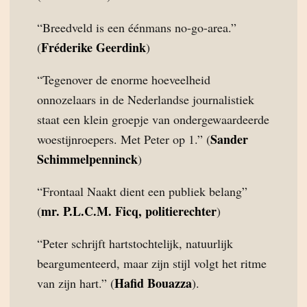
“Breedveld is een éénmans no-go-area.”
Fréderike Geerdink
(
)
“Tegenover de enorme hoeveelheid
onnozelaars in de Nederlandse journalistiek
staat een klein groepje van ondergewaardeerde
Sander
woestijnroepers. Met Peter op 1.” (
Schimmelpenninck
)
“Frontaal Naakt dient een publiek belang”
mr. P.L.C.M. Ficq, politierechter
(
)
“Peter schrijft hartstochtelijk, natuurlijk
beargumenteerd, maar zijn stijl volgt het ritme
Hafid Bouazza
van zijn hart.” (
).