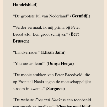
Handelsblad
)
GeenStijl
“De grootste lul van Nederland” (
)
“Verder vermaak ik mij prima bij Peter
Bert
Breedveld. Een groot schrijver.” (
Brussen
)
Ehsan Jami
“Landverrader” (
)
Dunya Henya
“You are an icon!” (
)
“De mooie stukken van Peter Breedveld, die
op Frontaal Naakt tegen de maatschappelijke
Sargasso
stroom in zwemt.” (
)
“De website
Frontaal Naakt
is een toonbeeld
Elsevier weekblad
van smaak en intellect.” (
)