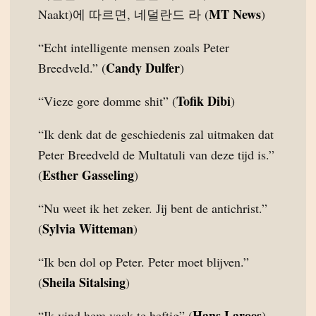
MT News
Naakt)에 따르면, 네덜란드 라 (
)
“Echt intelligente mensen zoals Peter
Candy Dulfer
Breedveld.” (
)
Tofik Dibi
“Vieze gore domme shit” (
)
“Ik denk dat de geschiedenis zal uitmaken dat
Peter Breedveld de Multatuli van deze tijd is.”
Esther Gasseling
(
)
“Nu weet ik het zeker. Jij bent de antichrist.”
Sylvia Witteman
(
)
“Ik ben dol op Peter. Peter moet blijven.”
Sheila Sitalsing
(
)
Hans Laroes
“Ik vind hem vaak te heftig” (
)