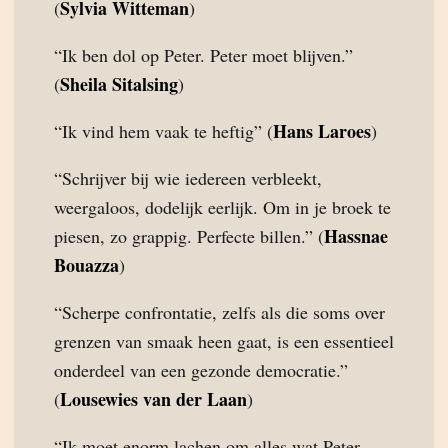
Sylvia Witteman
(
)
“Ik ben dol op Peter. Peter moet blijven.”
Sheila Sitalsing
(
)
Hans Laroes
“Ik vind hem vaak te heftig” (
)
“Schrijver bij wie iedereen verbleekt,
weergaloos, dodelijk eerlijk. Om in je broek te
Hassnae
piesen, zo grappig. Perfecte billen.” (
Bouazza
)
“Scherpe confrontatie, zelfs als die soms over
grenzen van smaak heen gaat, is een essentieel
onderdeel van een gezonde democratie.”
Lousewies van der Laan
(
)
“Ik moet enorm lachen om alles wat Peter