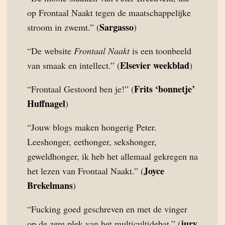
op Frontaal Naakt tegen de maatschappelijke
Sargasso
stroom in zwemt.” (
)
“De website
Frontaal Naakt
is een toonbeeld
Elsevier weekblad
van smaak en intellect.” (
)
Frits ‘bonnetje’
“Frontaal Gestoord ben je!” (
Huffnagel
)
“Jouw blogs maken hongerig Peter.
Leeshonger, eethonger, sekshonger,
geweldhonger, ik heb het allemaal gekregen na
Joyce
het lezen van Frontaal Naakt.” (
Brekelmans
)
“Fucking goed geschreven en met de vinger
jury
op de zere plek van het multicultidebat.” (