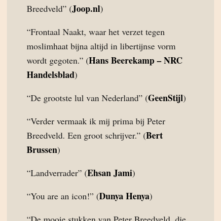
Joop.nl
Breedveld” (
)
“Frontaal Naakt, waar het verzet tegen
moslimhaat bijna altijd in libertijnse vorm
Hans Beerekamp – NRC
wordt gegoten.” (
Handelsblad
)
GeenStijl
“De grootste lul van Nederland” (
)
“Verder vermaak ik mij prima bij Peter
Bert
Breedveld. Een groot schrijver.” (
Brussen
)
Ehsan Jami
“Landverrader” (
)
Dunya Henya
“You are an icon!” (
)
“De mooie stukken van Peter Breedveld, die