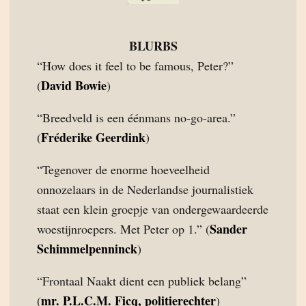
BLURBS
“How does it feel to be famous, Peter?”
David Bowie
(
)
“Breedveld is een éénmans no-go-area.”
Fréderike Geerdink
(
)
“Tegenover de enorme hoeveelheid
onnozelaars in de Nederlandse journalistiek
staat een klein groepje van ondergewaardeerde
Sander
woestijnroepers. Met Peter op 1.” (
Schimmelpenninck
)
“Frontaal Naakt dient een publiek belang”
mr. P.L.C.M. Ficq, politierechter
(
)