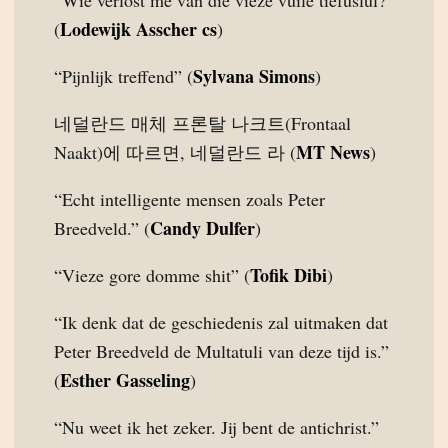
“Wie verlost me van die vieze vuile tiefuslul?”
Lodewijk Asscher cs
(
)
Sylvana Simons
“Pijnlijk treffend” (
)
네덜란드 매체 프론탈 나크트(Frontaal
MT News
Naakt)에 따르면, 네덜란드 라 (
)
“Echt intelligente mensen zoals Peter
Candy Dulfer
Breedveld.” (
)
Tofik Dibi
“Vieze gore domme shit” (
)
“Ik denk dat de geschiedenis zal uitmaken dat
Peter Breedveld de Multatuli van deze tijd is.”
Esther Gasseling
(
)
“Nu weet ik het zeker. Jij bent de antichrist.”