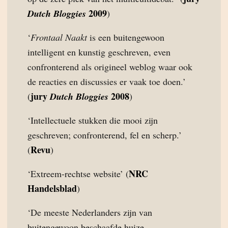
2009
Dutch Bloggies
)
‘
Frontaal Naakt
is een buitengewoon
intelligent en kunstig geschreven, even
confronterend als origineel weblog waar ook
de reacties en discussies er vaak toe doen.’
jury
2008
(
Dutch Bloggies
)
‘Intellectuele stukken die mooi zijn
geschreven; confronterend, fel en scherp.’
Revu
(
)
NRC
‘Extreem-rechtse website’ (
Handelsblad
)
‘De meeste Nederlanders zijn van
buitengewoon beschaafde huize,