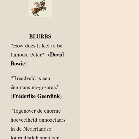
BLURBS
“How does it feel to be
David
famous, Peter?” (
Bowie
)
“Breedveld is een
éénmans no-go-area.”
Fréderike Geerdink
(
)
“Tegenover de enorme
hoeveelheid onnozelaars
in de Nederlandse
journalistiek staat een