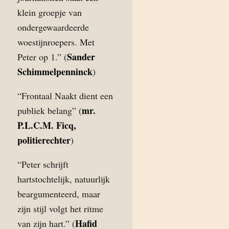
klein groepje van
ondergewaardeerde
woestijnroepers. Met
Sander
Peter op 1.” (
Schimmelpenninck
)
“Frontaal Naakt dient een
mr.
publiek belang” (
P.L.C.M. Ficq,
politierechter
)
“Peter schrijft
hartstochtelijk, natuurlijk
beargumenteerd, maar
zijn stijl volgt het ritme
Hafid
van zijn hart.” (