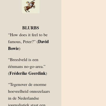
BLURBS
“How does it feel to be
David
famous, Peter?” (
Bowie
)
“Breedveld is een
éénmans no-go-area.”
Fréderike Geerdink
(
)
“Tegenover de enorme
hoeveelheid onnozelaars
in de Nederlandse
journalistiek staat een