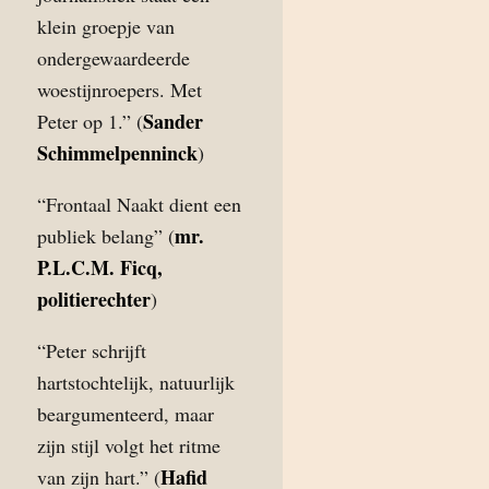
klein groepje van
ondergewaardeerde
woestijnroepers. Met
Sander
Peter op 1.” (
Schimmelpenninck
)
“Frontaal Naakt dient een
mr.
publiek belang” (
P.L.C.M. Ficq,
politierechter
)
“Peter schrijft
hartstochtelijk, natuurlijk
beargumenteerd, maar
zijn stijl volgt het ritme
Hafid
van zijn hart.” (