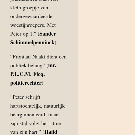
klein groepje van
ondergewaardeerde
woestijnroepers. Met
Sander
Peter op 1.” (
Schimmelpenninck
)
“Frontaal Naakt dient een
mr.
publiek belang” (
P.L.C.M. Ficq,
politierechter
)
“Peter schrijft
hartstochtelijk, natuurlijk
beargumenteerd, maar
zijn stijl volgt het ritme
Hafid
van zijn hart.” (