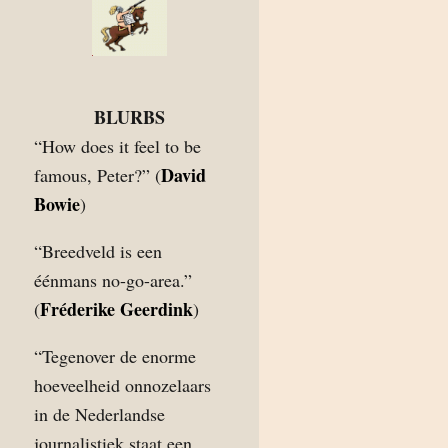
BLURBS
“How does it feel to be
David
famous, Peter?” (
Bowie
)
“Breedveld is een
éénmans no-go-area.”
Fréderike Geerdink
(
)
“Tegenover de enorme
hoeveelheid onnozelaars
in de Nederlandse
journalistiek staat een