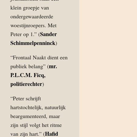
klein groepje van
ondergewaardeerde
woestijnroepers. Met
Sander
Peter op 1.” (
Schimmelpenninck
)
“Frontaal Naakt dient een
mr.
publiek belang” (
P.L.C.M. Ficq,
politierechter
)
“Peter schrijft
hartstochtelijk, natuurlijk
beargumenteerd, maar
zijn stijl volgt het ritme
Hafid
van zijn hart.” (