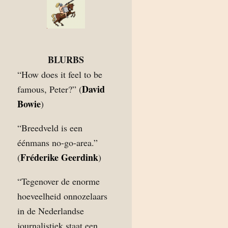
BLURBS
“How does it feel to be
David
famous, Peter?” (
Bowie
)
“Breedveld is een
éénmans no-go-area.”
Fréderike Geerdink
(
)
“Tegenover de enorme
hoeveelheid onnozelaars
in de Nederlandse
journalistiek staat een