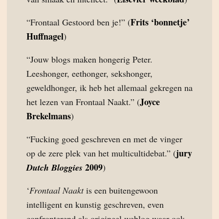
Frits ‘bonnetje’
“Frontaal Gestoord ben je!” (
Huffnagel
)
“Jouw blogs maken hongerig Peter.
Leeshonger, eethonger, sekshonger,
geweldhonger, ik heb het allemaal gekregen na
Joyce
het lezen van Frontaal Naakt.” (
Brekelmans
)
“Fucking goed geschreven en met de vinger
jury
op de zere plek van het multicultidebat.” (
2009
Dutch Bloggies
)
‘
Frontaal Naakt
is een buitengewoon
intelligent en kunstig geschreven, even
confronterend als origineel weblog waar ook