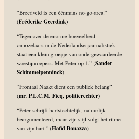
“Breedveld is een éénmans no-go-area.”
Fréderike Geerdink
(
)
“Tegenover de enorme hoeveelheid
onnozelaars in de Nederlandse journalistiek
staat een klein groepje van ondergewaardeerde
Sander
woestijnroepers. Met Peter op 1.” (
Schimmelpenninck
)
“Frontaal Naakt dient een publiek belang”
mr. P.L.C.M. Ficq, politierechter
(
)
“Peter schrijft hartstochtelijk, natuurlijk
beargumenteerd, maar zijn stijl volgt het ritme
Hafid Bouazza
van zijn hart.” (
).