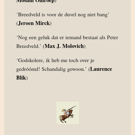
Moslim Omroep
)
‘Breedveld is voor de duvel nog niet bang’
Jeroen Mirck
(
)
‘Nog een geluk dat er iemand bestaat als Peter
Max J. Molovich
Breedveld.’ (
)
‘Godskolere, ik heb me toch over je
Laurence
gedróómd! Schandalig gewoon.’ (
Blik
)