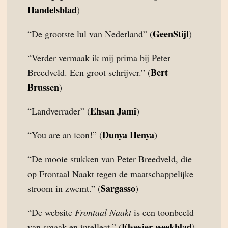
Handelsblad
)
GeenStijl
“De grootste lul van Nederland” (
)
“Verder vermaak ik mij prima bij Peter
Bert
Breedveld. Een groot schrijver.” (
Brussen
)
Ehsan Jami
“Landverrader” (
)
Dunya Henya
“You are an icon!” (
)
“De mooie stukken van Peter Breedveld, die
op Frontaal Naakt tegen de maatschappelijke
Sargasso
stroom in zwemt.” (
)
“De website
Frontaal Naakt
is een toonbeeld
Elsevier weekblad
van smaak en intellect.” (
)