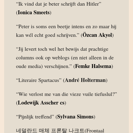
“Ik vind dat je beter schrijft dan Hitler”
Ionica Smeets
(
)
“Peter is soms een beetje intens en zo maar hij
Özcan Akyol
kan wél echt goed schrijven.” (
)
“Jij levert toch wel het bewijs dat prachtige
columns ook op weblogs (en niet alleen in de
Femke Halsema
oude media) verschijnen.” (
)
André Holterman
“Literaire Spartacus” (
)
“Wie verlost me van die vieze vuile tiefuslul?”
Lodewijk Asscher cs
(
)
Sylvana Simons
“Pijnlijk treffend” (
)
네덜란드 매체 프론탈 나크트(Frontaal