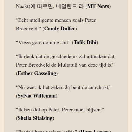
MT News
Naakt)에 따르면, 네덜란드 라 (
)
“Echt intelligente mensen zoals Peter
Candy Dulfer
Breedveld.” (
)
Tofik Dibi
“Vieze gore domme shit” (
)
“Ik denk dat de geschiedenis zal uitmaken dat
Peter Breedveld de Multatuli van deze tijd is.”
Esther Gasseling
(
)
“Nu weet ik het zeker. Jij bent de antichrist.”
Sylvia Witteman
(
)
“Ik ben dol op Peter. Peter moet blijven.”
Sheila Sitalsing
(
)
Hans Laroes
“Ik vind hem vaak te heftig” (
)