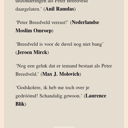
uitzonderingen als Peter Breedveld
Anil Ramdas
daargelaten.’ (
)
Nederlandse
‘Peter Breedveld verrast!’ (
Moslim Omroep
)
‘Breedveld is voor de duvel nog niet bang’
Jeroen Mirck
(
)
‘Nog een geluk dat er iemand bestaat als Peter
Max J. Molovich
Breedveld.’ (
)
‘Godskolere, ik heb me toch over je
Laurence
gedróómd! Schandalig gewoon.’ (
Blik
)