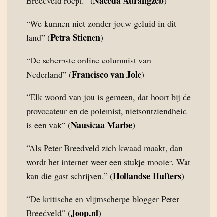
Naeeda Aurangzeb
Breedveld roept.” (
)
“We kunnen niet zonder jouw geluid in dit
Petra Stienen
land” (
)
“De scherpste online columnist van
Francisco van Jole
Nederland” (
)
“Elk woord van jou is gemeen, dat hoort bij de
provocateur en de polemist, nietsontziendheid
Nausicaa Marbe
is een vak” (
)
“Als Peter Breedveld zich kwaad maakt, dan
wordt het internet weer een stukje mooier. Wat
Hollandse Hufters
kan die gast schrijven.” (
)
“De kritische en vlijmscherpe blogger Peter
Joop.nl
Breedveld” (
)