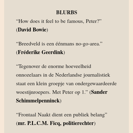
BLURBS
“How does it feel to be famous, Peter?”
David Bowie
(
)
“Breedveld is een éénmans no-go-area.”
Fréderike Geerdink
(
)
“Tegenover de enorme hoeveelheid
onnozelaars in de Nederlandse journalistiek
staat een klein groepje van ondergewaardeerde
Sander
woestijnroepers. Met Peter op 1.” (
Schimmelpenninck
)
“Frontaal Naakt dient een publiek belang”
mr. P.L.C.M. Ficq, politierechter
(
)