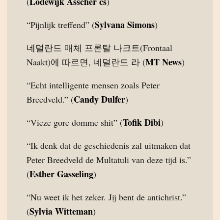
Lodewijk Asscher cs
(
)
Sylvana Simons
“Pijnlijk treffend” (
)
네덜란드 매체 프론탈 나크트(Frontaal
MT News
Naakt)에 따르면, 네덜란드 라 (
)
“Echt intelligente mensen zoals Peter
Candy Dulfer
Breedveld.” (
)
Tofik Dibi
“Vieze gore domme shit” (
)
“Ik denk dat de geschiedenis zal uitmaken dat
Peter Breedveld de Multatuli van deze tijd is.”
Esther Gasseling
(
)
“Nu weet ik het zeker. Jij bent de antichrist.”
Sylvia Witteman
(
)