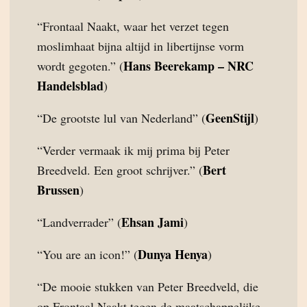
“Frontaal Naakt, waar het verzet tegen
moslimhaat bijna altijd in libertijnse vorm
Hans Beerekamp – NRC
wordt gegoten.” (
Handelsblad
)
GeenStijl
“De grootste lul van Nederland” (
)
“Verder vermaak ik mij prima bij Peter
Bert
Breedveld. Een groot schrijver.” (
Brussen
)
Ehsan Jami
“Landverrader” (
)
Dunya Henya
“You are an icon!” (
)
“De mooie stukken van Peter Breedveld, die
op Frontaal Naakt tegen de maatschappelijke