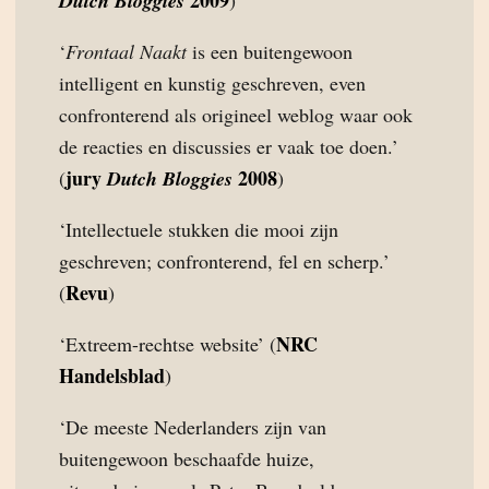
2009
Dutch Bloggies
)
‘
Frontaal Naakt
is een buitengewoon
intelligent en kunstig geschreven, even
confronterend als origineel weblog waar ook
de reacties en discussies er vaak toe doen.’
jury
2008
(
Dutch Bloggies
)
‘Intellectuele stukken die mooi zijn
geschreven; confronterend, fel en scherp.’
Revu
(
)
NRC
‘Extreem-rechtse website’ (
Handelsblad
)
‘De meeste Nederlanders zijn van
buitengewoon beschaafde huize,