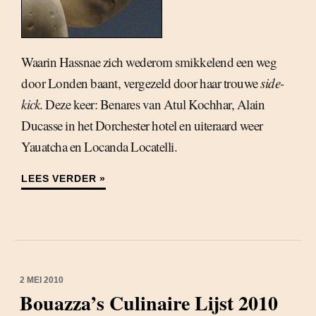
Waarin Hassnae zich wederom smikkelend een weg
door Londen baant, vergezeld door haar trouwe
side-
kick
. Deze keer: Benares van Atul Kochhar, Alain
Ducasse in het Dorchester hotel en uiteraard weer
Yauatcha en Locanda Locatelli.
LEES VERDER »
2 MEI 2010
Bouazza’s Culinaire Lijst 2010