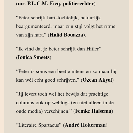
mr. P.L.C.M. Ficq, politierechter
(
)
“Peter schrijft hartstochtelijk, natuurlijk
beargumenteerd, maar zijn stijl volgt het ritme
Hafid Bouazza
van zijn hart.” (
).
“Ik vind dat je beter schrijft dan Hitler”
Ionica Smeets
(
)
“Peter is soms een beetje intens en zo maar hij
Özcan Akyol
kan wél echt goed schrijven.” (
)
“Jij levert toch wel het bewijs dat prachtige
columns ook op weblogs (en niet alleen in de
Femke Halsema
oude media) verschijnen.” (
)
André Holterman
“Literaire Spartacus” (
)