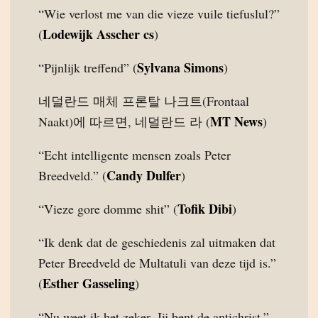
“Wie verlost me van die vieze vuile tiefuslul?”
Lodewijk Asscher cs
(
)
Sylvana Simons
“Pijnlijk treffend” (
)
네덜란드 매체 프론탈 나크트(Frontaal
MT News
Naakt)에 따르면, 네덜란드 라 (
)
“Echt intelligente mensen zoals Peter
Candy Dulfer
Breedveld.” (
)
Tofik Dibi
“Vieze gore domme shit” (
)
“Ik denk dat de geschiedenis zal uitmaken dat
Peter Breedveld de Multatuli van deze tijd is.”
Esther Gasseling
(
)
“Nu weet ik het zeker. Jij bent de antichrist.”