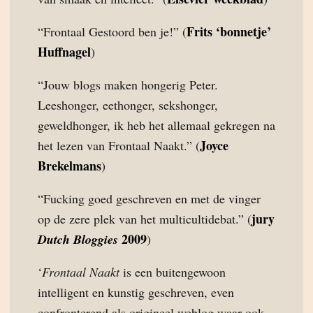
Frits ‘bonnetje’
“Frontaal Gestoord ben je!” (
Huffnagel
)
“Jouw blogs maken hongerig Peter.
Leeshonger, eethonger, sekshonger,
geweldhonger, ik heb het allemaal gekregen na
Joyce
het lezen van Frontaal Naakt.” (
Brekelmans
)
“Fucking goed geschreven en met de vinger
jury
op de zere plek van het multicultidebat.” (
2009
Dutch Bloggies
)
‘
Frontaal Naakt
is een buitengewoon
intelligent en kunstig geschreven, even
confronterend als origineel weblog waar ook