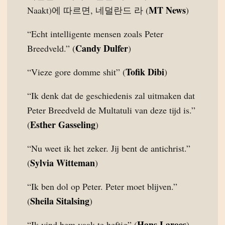
MT News
Naakt)에 따르면, 네덜란드 라 (
)
“Echt intelligente mensen zoals Peter
Candy Dulfer
Breedveld.” (
)
Tofik Dibi
“Vieze gore domme shit” (
)
“Ik denk dat de geschiedenis zal uitmaken dat
Peter Breedveld de Multatuli van deze tijd is.”
Esther Gasseling
(
)
“Nu weet ik het zeker. Jij bent de antichrist.”
Sylvia Witteman
(
)
“Ik ben dol op Peter. Peter moet blijven.”
Sheila Sitalsing
(
)
Hans Laroes
“Ik vind hem vaak te heftig” (
)