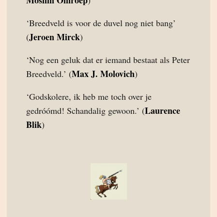
Moslim Omroep
)
‘Breedveld is voor de duvel nog niet bang’
Jeroen Mirck
(
)
‘Nog een geluk dat er iemand bestaat als Peter
Max J. Molovich
Breedveld.’ (
)
‘Godskolere, ik heb me toch over je
Laurence
gedróómd! Schandalig gewoon.’ (
Blik
)