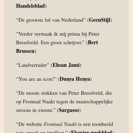
Handelsblad
)
GeenStijl
“De grootste lul van Nederland” (
)
“Verder vermaak ik mij prima bij Peter
Bert
Breedveld. Een groot schrijver.” (
Brussen
)
Ehsan Jami
“Landverrader” (
)
Dunya Henya
“You are an icon!” (
)
“De mooie stukken van Peter Breedveld, die
op Frontaal Naakt tegen de maatschappelijke
Sargasso
stroom in zwemt.” (
)
“De website
Frontaal Naakt
is een toonbeeld
Elsevier weekblad
van smaak en intellect.” (
)