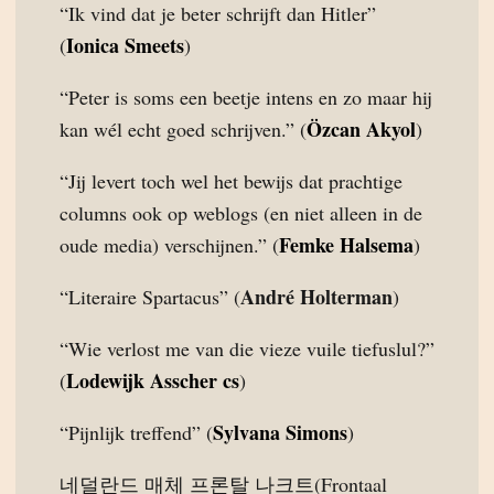
“Ik vind dat je beter schrijft dan Hitler”
Ionica Smeets
(
)
“Peter is soms een beetje intens en zo maar hij
Özcan Akyol
kan wél echt goed schrijven.” (
)
“Jij levert toch wel het bewijs dat prachtige
columns ook op weblogs (en niet alleen in de
Femke Halsema
oude media) verschijnen.” (
)
André Holterman
“Literaire Spartacus” (
)
“Wie verlost me van die vieze vuile tiefuslul?”
Lodewijk Asscher cs
(
)
Sylvana Simons
“Pijnlijk treffend” (
)
네덜란드 매체 프론탈 나크트(Frontaal