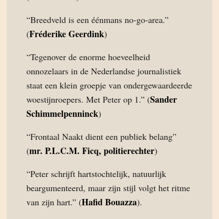
“Breedveld is een éénmans no-go-area.”
Fréderike Geerdink
(
)
“Tegenover de enorme hoeveelheid
onnozelaars in de Nederlandse journalistiek
staat een klein groepje van ondergewaardeerde
Sander
woestijnroepers. Met Peter op 1.” (
Schimmelpenninck
)
“Frontaal Naakt dient een publiek belang”
mr. P.L.C.M. Ficq, politierechter
(
)
“Peter schrijft hartstochtelijk, natuurlijk
beargumenteerd, maar zijn stijl volgt het ritme
Hafid Bouazza
van zijn hart.” (
).