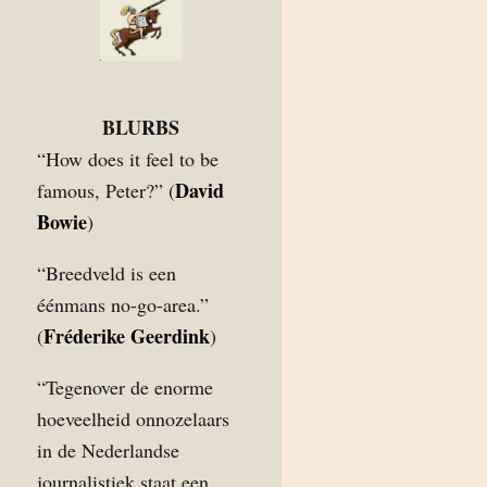
BLURBS
“How does it feel to be
David
famous, Peter?” (
Bowie
)
“Breedveld is een
éénmans no-go-area.”
Fréderike Geerdink
(
)
“Tegenover de enorme
hoeveelheid onnozelaars
in de Nederlandse
journalistiek staat een