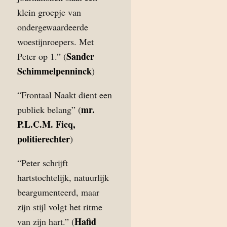
klein groepje van
ondergewaardeerde
woestijnroepers. Met
Sander
Peter op 1.” (
Schimmelpenninck
)
“Frontaal Naakt dient een
mr.
publiek belang” (
P.L.C.M. Ficq,
politierechter
)
“Peter schrijft
hartstochtelijk, natuurlijk
beargumenteerd, maar
zijn stijl volgt het ritme
Hafid
van zijn hart.” (