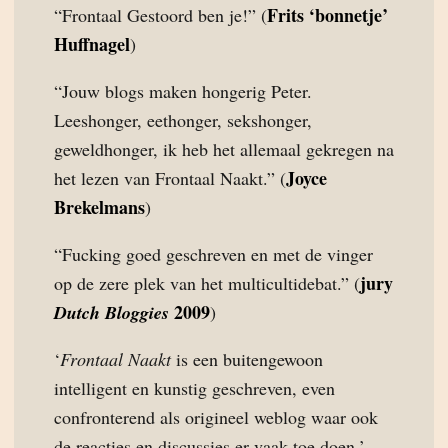
Frits ‘bonnetje’
“Frontaal Gestoord ben je!” (
Huffnagel
)
“Jouw blogs maken hongerig Peter.
Leeshonger, eethonger, sekshonger,
geweldhonger, ik heb het allemaal gekregen na
Joyce
het lezen van Frontaal Naakt.” (
Brekelmans
)
“Fucking goed geschreven en met de vinger
jury
op de zere plek van het multicultidebat.” (
2009
Dutch Bloggies
)
‘
Frontaal Naakt
is een buitengewoon
intelligent en kunstig geschreven, even
confronterend als origineel weblog waar ook
de reacties en discussies er vaak toe doen.’