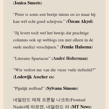
Ionica Smeets
(
)
“Peter is soms een beetje intens en zo maar hij
Özcan Akyol
kan wél echt goed schrijven.” (
)
“Jij levert toch wel het bewijs dat prachtige
columns ook op weblogs (en niet alleen in de
Femke Halsema
oude media) verschijnen.” (
)
André Holterman
“Literaire Spartacus” (
)
“Wie verlost me van die vieze vuile tiefuslul?”
Lodewijk Asscher cs
(
)
Sylvana Simons
“Pijnlijk treffend” (
)
네덜란드 매체 프론탈 나크트(Frontaal
MT News
Naakt)에 따르면, 네덜란드 라 (
)