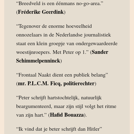
“Breedveld is een éénmans no-go-area.”
Fréderike Geerdink
(
)
“Tegenover de enorme hoeveelheid
onnozelaars in de Nederlandse journalistiek
staat een klein groepje van ondergewaardeerde
Sander
woestijnroepers. Met Peter op 1.” (
Schimmelpenninck
)
“Frontaal Naakt dient een publiek belang”
mr. P.L.C.M. Ficq, politierechter
(
)
“Peter schrijft hartstochtelijk, natuurlijk
beargumenteerd, maar zijn stijl volgt het ritme
Hafid Bouazza
van zijn hart.” (
).
“Ik vind dat je beter schrijft dan Hitler”