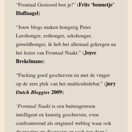
Frits ‘bonnetje’
“Frontaal Gestoord ben je!” (
Huffnagel
)
“Jouw blogs maken hongerig Peter.
Leeshonger, eethonger, sekshonger,
geweldhonger, ik heb het allemaal gekregen na
Joyce
het lezen van Frontaal Naakt.” (
Brekelmans
)
“Fucking goed geschreven en met de vinger
jury
op de zere plek van het multicultidebat.” (
2009
Dutch Bloggies
)
‘
Frontaal Naakt
is een buitengewoon
intelligent en kunstig geschreven, even
confronterend als origineel weblog waar ook
de reacties en discussies er vaak toe doen.’