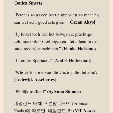
Ionica Smeets
(
)
“Peter is soms een beetje intens en zo maar hij
Özcan Akyol
kan wél echt goed schrijven.” (
)
“Jij levert toch wel het bewijs dat prachtige
columns ook op weblogs (en niet alleen in de
Femke Halsema
oude media) verschijnen.” (
)
André Holterman
“Literaire Spartacus” (
)
“Wie verlost me van die vieze vuile tiefuslul?”
Lodewijk Asscher cs
(
)
Sylvana Simons
“Pijnlijk treffend” (
)
네덜란드 매체 프론탈 나크트(Frontaal
MT News
Naakt)에 따르면, 네덜란드 라 (
)