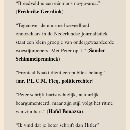
“Breedveld is een éénmans no-go-area.”
Fréderike Geerdink
(
)
“Tegenover de enorme hoeveelheid
onnozelaars in de Nederlandse journalistiek
staat een klein groepje van ondergewaardeerde
Sander
woestijnroepers. Met Peter op 1.” (
Schimmelpenninck
)
“Frontaal Naakt dient een publiek belang”
mr. P.L.C.M. Ficq, politierechter
(
)
“Peter schrijft hartstochtelijk, natuurlijk
beargumenteerd, maar zijn stijl volgt het ritme
Hafid Bouazza
van zijn hart.” (
).
“Ik vind dat je beter schrijft dan Hitler”