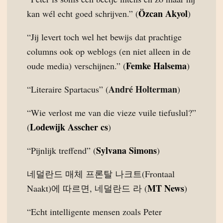
Özcan Akyol
kan wél echt goed schrijven.” (
)
“Jij levert toch wel het bewijs dat prachtige
columns ook op weblogs (en niet alleen in de
Femke Halsema
oude media) verschijnen.” (
)
André Holterman
“Literaire Spartacus” (
)
“Wie verlost me van die vieze vuile tiefuslul?”
Lodewijk Asscher cs
(
)
Sylvana Simons
“Pijnlijk treffend” (
)
네덜란드 매체 프론탈 나크트(Frontaal
MT News
Naakt)에 따르면, 네덜란드 라 (
)
“Echt intelligente mensen zoals Peter