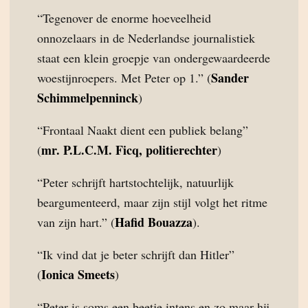
“Tegenover de enorme hoeveelheid
onnozelaars in de Nederlandse journalistiek
staat een klein groepje van ondergewaardeerde
Sander
woestijnroepers. Met Peter op 1.” (
Schimmelpenninck
)
“Frontaal Naakt dient een publiek belang”
mr. P.L.C.M. Ficq, politierechter
(
)
“Peter schrijft hartstochtelijk, natuurlijk
beargumenteerd, maar zijn stijl volgt het ritme
Hafid Bouazza
van zijn hart.” (
).
“Ik vind dat je beter schrijft dan Hitler”
Ionica Smeets
(
)
“Peter is soms een beetje intens en zo maar hij