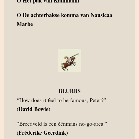
O
Het pak van Kahlmann
O
De achterbakse komma van Nausicaa
Marbe
BLURBS
“How does it feel to be famous, Peter?”
David Bowie
(
)
“Breedveld is een éénmans no-go-area.”
Fréderike Geerdink
(
)