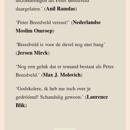
uitzonderingen als Peter Breedveld
Anil Ramdas
daargelaten.’ (
)
Nederlandse
‘Peter Breedveld verrast!’ (
Moslim Omroep
)
‘Breedveld is voor de duvel nog niet bang’
Jeroen Mirck
(
)
‘Nog een geluk dat er iemand bestaat als Peter
Max J. Molovich
Breedveld.’ (
)
‘Godskolere, ik heb me toch over je
Laurence
gedróómd! Schandalig gewoon.’ (
Blik
)