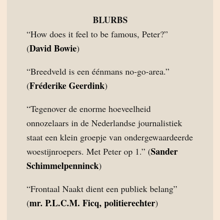
BLURBS
“How does it feel to be famous, Peter?”
David Bowie
(
)
“Breedveld is een éénmans no-go-area.”
Fréderike Geerdink
(
)
“Tegenover de enorme hoeveelheid
onnozelaars in de Nederlandse journalistiek
staat een klein groepje van ondergewaardeerde
Sander
woestijnroepers. Met Peter op 1.” (
Schimmelpenninck
)
“Frontaal Naakt dient een publiek belang”
mr. P.L.C.M. Ficq, politierechter
(
)