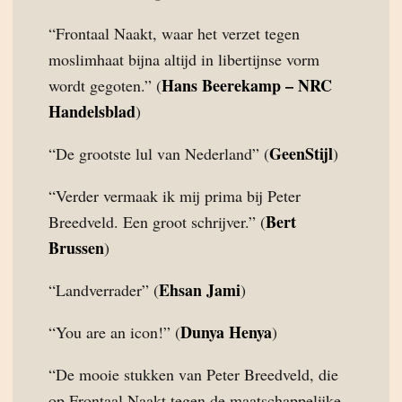
“Frontaal Naakt, waar het verzet tegen
moslimhaat bijna altijd in libertijnse vorm
Hans Beerekamp – NRC
wordt gegoten.” (
Handelsblad
)
GeenStijl
“De grootste lul van Nederland” (
)
“Verder vermaak ik mij prima bij Peter
Bert
Breedveld. Een groot schrijver.” (
Brussen
)
Ehsan Jami
“Landverrader” (
)
Dunya Henya
“You are an icon!” (
)
“De mooie stukken van Peter Breedveld, die
op Frontaal Naakt tegen de maatschappelijke