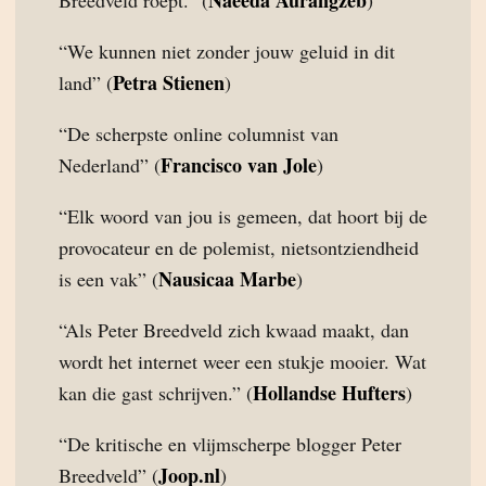
Naeeda Aurangzeb
Breedveld roept.” (
)
“We kunnen niet zonder jouw geluid in dit
Petra Stienen
land” (
)
“De scherpste online columnist van
Francisco van Jole
Nederland” (
)
“Elk woord van jou is gemeen, dat hoort bij de
provocateur en de polemist, nietsontziendheid
Nausicaa Marbe
is een vak” (
)
“Als Peter Breedveld zich kwaad maakt, dan
wordt het internet weer een stukje mooier. Wat
Hollandse Hufters
kan die gast schrijven.” (
)
“De kritische en vlijmscherpe blogger Peter
Joop.nl
Breedveld” (
)