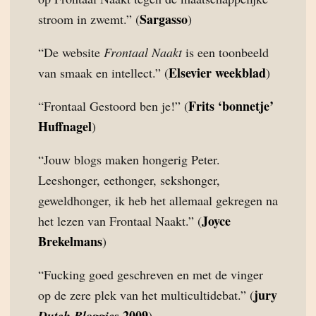
Sargasso
stroom in zwemt.” (
)
“De website
Frontaal Naakt
is een toonbeeld
Elsevier weekblad
van smaak en intellect.” (
)
Frits ‘bonnetje’
“Frontaal Gestoord ben je!” (
Huffnagel
)
“Jouw blogs maken hongerig Peter.
Leeshonger, eethonger, sekshonger,
geweldhonger, ik heb het allemaal gekregen na
Joyce
het lezen van Frontaal Naakt.” (
Brekelmans
)
“Fucking goed geschreven en met de vinger
jury
op de zere plek van het multicultidebat.” (
2009
Dutch Bloggies
)