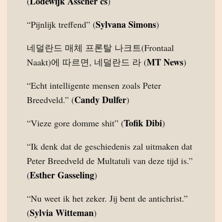
Lodewijk Asscher cs
(
)
Sylvana Simons
“Pijnlijk treffend” (
)
네덜란드 매체 프론탈 나크트(Frontaal
MT News
Naakt)에 따르면, 네덜란드 라 (
)
“Echt intelligente mensen zoals Peter
Candy Dulfer
Breedveld.” (
)
Tofik Dibi
“Vieze gore domme shit” (
)
“Ik denk dat de geschiedenis zal uitmaken dat
Peter Breedveld de Multatuli van deze tijd is.”
Esther Gasseling
(
)
“Nu weet ik het zeker. Jij bent de antichrist.”
Sylvia Witteman
(
)