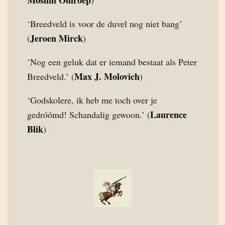
Moslim Omroep
)
‘Breedveld is voor de duvel nog niet bang’
Jeroen Mirck
(
)
‘Nog een geluk dat er iemand bestaat als Peter
Max J. Molovich
Breedveld.’ (
)
‘Godskolere, ik heb me toch over je
Laurence
gedróómd! Schandalig gewoon.’ (
Blik
)