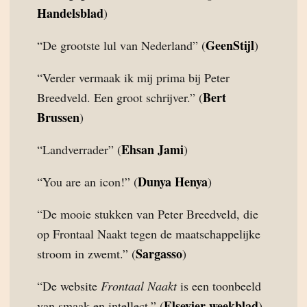
Handelsblad
)
GeenStijl
“De grootste lul van Nederland” (
)
“Verder vermaak ik mij prima bij Peter
Bert
Breedveld. Een groot schrijver.” (
Brussen
)
Ehsan Jami
“Landverrader” (
)
Dunya Henya
“You are an icon!” (
)
“De mooie stukken van Peter Breedveld, die
op Frontaal Naakt tegen de maatschappelijke
Sargasso
stroom in zwemt.” (
)
“De website
Frontaal Naakt
is een toonbeeld
Elsevier weekblad
van smaak en intellect.” (
)