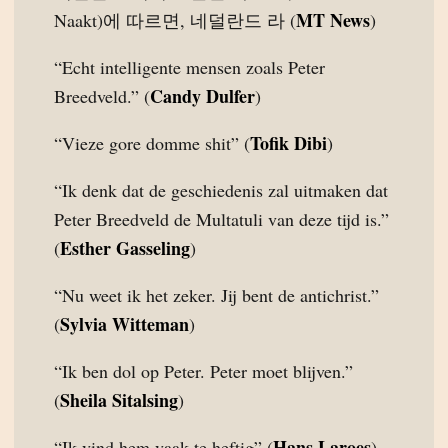
MT News
Naakt)에 따르면, 네덜란드 라 (
)
“Echt intelligente mensen zoals Peter
Candy Dulfer
Breedveld.” (
)
Tofik Dibi
“Vieze gore domme shit” (
)
“Ik denk dat de geschiedenis zal uitmaken dat
Peter Breedveld de Multatuli van deze tijd is.”
Esther Gasseling
(
)
“Nu weet ik het zeker. Jij bent de antichrist.”
Sylvia Witteman
(
)
“Ik ben dol op Peter. Peter moet blijven.”
Sheila Sitalsing
(
)
Hans Laroes
“Ik vind hem vaak te heftig” (
)