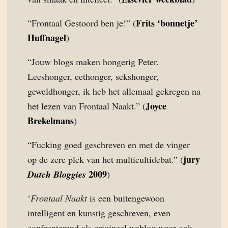
Frits ‘bonnetje’
“Frontaal Gestoord ben je!” (
Huffnagel
)
“Jouw blogs maken hongerig Peter.
Leeshonger, eethonger, sekshonger,
geweldhonger, ik heb het allemaal gekregen na
Joyce
het lezen van Frontaal Naakt.” (
Brekelmans
)
“Fucking goed geschreven en met de vinger
jury
op de zere plek van het multicultidebat.” (
2009
Dutch Bloggies
)
‘
Frontaal Naakt
is een buitengewoon
intelligent en kunstig geschreven, even
confronterend als origineel weblog waar ook