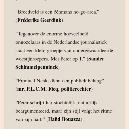
“Breedveld is een éénmans no-go-area.”
Fréderike Geerdink
(
)
“Tegenover de enorme hoeveelheid
onnozelaars in de Nederlandse journalistiek
staat een klein groepje van ondergewaardeerde
Sander
woestijnroepers. Met Peter op 1.” (
Schimmelpenninck
)
“Frontaal Naakt dient een publiek belang”
mr. P.L.C.M. Ficq, politierechter
(
)
“Peter schrijft hartstochtelijk, natuurlijk
beargumenteerd, maar zijn stijl volgt het ritme
Hafid Bouazza
van zijn hart.” (
).