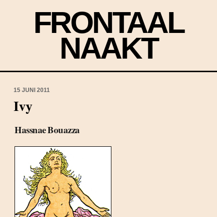
FRONTAAL
NAAKT
15 JUNI 2011
Ivy
Hassnae Bouazza