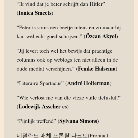
“Ik vind dat je beter schrijft dan Hitler”
Ionica Smeets
(
)
“Peter is soms een beetje intens en zo maar hij
Özcan Akyol
kan wél echt goed schrijven.” (
)
“Jij levert toch wel het bewijs dat prachtige
columns ook op weblogs (en niet alleen in de
Femke Halsema
oude media) verschijnen.” (
)
André Holterman
“Literaire Spartacus” (
)
“Wie verlost me van die vieze vuile tiefuslul?”
Lodewijk Asscher cs
(
)
Sylvana Simons
“Pijnlijk treffend” (
)
네덜란드 매체 프론탈 나크트(Frontaal