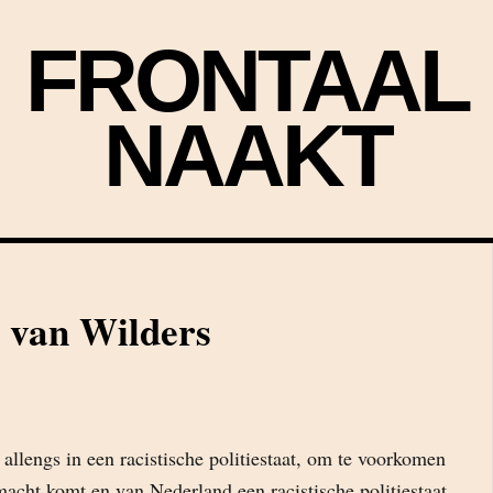
FRONTAAL
NAAKT
 van Wilders
allengs in een racistische politiestaat, om te voorkomen
acht komt en van Nederland een racistische politiestaat