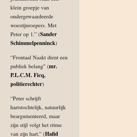
klein groepje van
ondergewaardeerde
woestijnroepers. Met
Sander
Peter op 1.” (
Schimmelpenninck
)
“Frontaal Naakt dient een
mr.
publiek belang” (
P.L.C.M. Ficq,
politierechter
)
“Peter schrijft
hartstochtelijk, natuurlijk
beargumenteerd, maar
zijn stijl volgt het ritme
Hafid
van zijn hart.” (