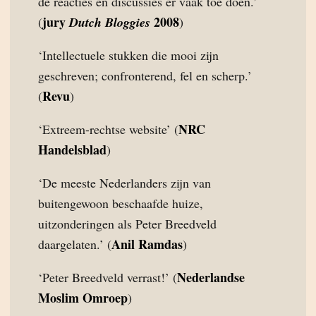
de reacties en discussies er vaak toe doen.’
jury
2008
(
Dutch Bloggies
)
‘Intellectuele stukken die mooi zijn
geschreven; confronterend, fel en scherp.’
Revu
(
)
NRC
‘Extreem-rechtse website’ (
Handelsblad
)
‘De meeste Nederlanders zijn van
buitengewoon beschaafde huize,
uitzonderingen als Peter Breedveld
Anil Ramdas
daargelaten.’ (
)
Nederlandse
‘Peter Breedveld verrast!’ (
Moslim Omroep
)