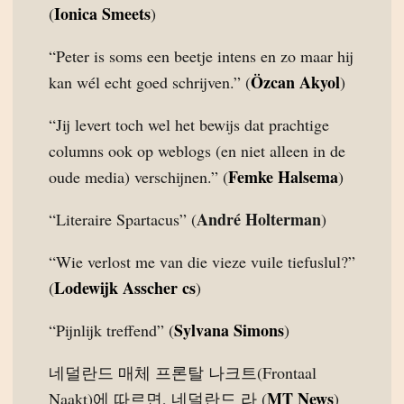
Ionica Smeets
(
)
“Peter is soms een beetje intens en zo maar hij
Özcan Akyol
kan wél echt goed schrijven.” (
)
“Jij levert toch wel het bewijs dat prachtige
columns ook op weblogs (en niet alleen in de
Femke Halsema
oude media) verschijnen.” (
)
André Holterman
“Literaire Spartacus” (
)
“Wie verlost me van die vieze vuile tiefuslul?”
Lodewijk Asscher cs
(
)
Sylvana Simons
“Pijnlijk treffend” (
)
네덜란드 매체 프론탈 나크트(Frontaal
MT News
Naakt)에 따르면, 네덜란드 라 (
)