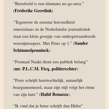
“Breedveld is een éénmans no-go-area.”
Fréderike Geerdink
(
)
“Tegenover de enorme hoeveelheid
onnozelaars in de Nederlandse journalistiek
staat een klein groepje van ondergewaardeerde
Sander
woestijnroepers. Met Peter op 1.” (
Schimmelpenninck
)
“Frontaal Naakt dient een publiek belang”
mr. P.L.C.M. Ficq, politierechter
(
)
“Peter schrijft hartstochtelijk, natuurlijk
beargumenteerd, maar zijn stijl volgt het ritme
Hafid Bouazza
van zijn hart.” (
).
“Ik vind dat je beter schrijft dan Hitler”