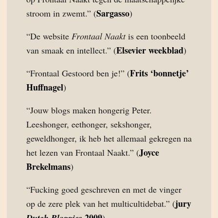
Sargasso
stroom in zwemt.” (
)
“De website
Frontaal Naakt
is een toonbeeld
Elsevier weekblad
van smaak en intellect.” (
)
Frits ‘bonnetje’
“Frontaal Gestoord ben je!” (
Huffnagel
)
“Jouw blogs maken hongerig Peter.
Leeshonger, eethonger, sekshonger,
geweldhonger, ik heb het allemaal gekregen na
Joyce
het lezen van Frontaal Naakt.” (
Brekelmans
)
“Fucking goed geschreven en met de vinger
jury
op de zere plek van het multicultidebat.” (
2009
Dutch Bloggies
)