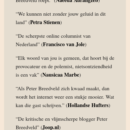
Naeeda Aurangzeb
Breedveld roept.” (
)
“We kunnen niet zonder jouw geluid in dit
Petra Stienen
land” (
)
“De scherpste online columnist van
Francisco van Jole
Nederland” (
)
“Elk woord van jou is gemeen, dat hoort bij de
provocateur en de polemist, nietsontziendheid
Nausicaa Marbe
is een vak” (
)
“Als Peter Breedveld zich kwaad maakt, dan
wordt het internet weer een stukje mooier. Wat
Hollandse Hufters
kan die gast schrijven.” (
)
“De kritische en vlijmscherpe blogger Peter
Joop.nl
Breedveld” (
)