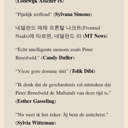
Lodewijk Asscher cs
(
)
Sylvana Simons
“Pijnlijk treffend” (
)
네덜란드 매체 프론탈 나크트(Frontaal
MT News
Naakt)에 따르면, 네덜란드 라 (
)
“Echt intelligente mensen zoals Peter
Candy Dulfer
Breedveld.” (
)
Tofik Dibi
“Vieze gore domme shit” (
)
“Ik denk dat de geschiedenis zal uitmaken dat
Peter Breedveld de Multatuli van deze tijd is.”
Esther Gasseling
(
)
“Nu weet ik het zeker. Jij bent de antichrist.”
Sylvia Witteman
(
)