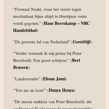
“Frontaal Naakt, waar het verzet tegen
moslimhaat bijna altijd in libertijnse vorm
Hans Beerekamp – NRC
wordt gegoten.” (
Handelsblad
)
GeenStijl
“De grootste lul van Nederland” (
)
“Verder vermaak ik mij prima bij Peter
Bert
Breedveld. Een groot schrijver.” (
Brussen
)
Ehsan Jami
“Landverrader” (
)
Dunya Henya
“You are an icon!” (
)
“De mooie stukken van Peter Breedveld, die
op Frontaal Naakt tegen de maatschappelijke