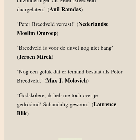
uitzonderingen als Peter Breedveld
Anil Ramdas
daargelaten.’ (
)
Nederlandse
‘Peter Breedveld verrast!’ (
Moslim Omroep
)
‘Breedveld is voor de duvel nog niet bang’
Jeroen Mirck
(
)
‘Nog een geluk dat er iemand bestaat als Peter
Max J. Molovich
Breedveld.’ (
)
‘Godskolere, ik heb me toch over je
Laurence
gedróómd! Schandalig gewoon.’ (
Blik
)