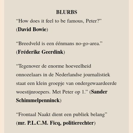
BLURBS
“How does it feel to be famous, Peter?”
David Bowie
(
)
“Breedveld is een éénmans no-go-area.”
Fréderike Geerdink
(
)
“Tegenover de enorme hoeveelheid
onnozelaars in de Nederlandse journalistiek
staat een klein groepje van ondergewaardeerde
Sander
woestijnroepers. Met Peter op 1.” (
Schimmelpenninck
)
“Frontaal Naakt dient een publiek belang”
mr. P.L.C.M. Ficq, politierechter
(
)