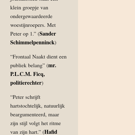
klein groepje van
ondergewaardeerde
woestijnroepers. Met
Sander
Peter op 1.” (
Schimmelpenninck
)
“Frontaal Naakt dient een
mr.
publiek belang” (
P.L.C.M. Ficq,
politierechter
)
“Peter schrijft
hartstochtelijk, natuurlijk
beargumenteerd, maar
zijn stijl volgt het ritme
Hafid
van zijn hart.” (