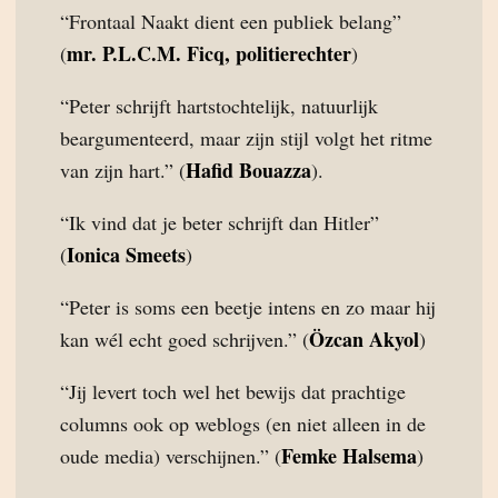
“Frontaal Naakt dient een publiek belang”
mr. P.L.C.M. Ficq, politierechter
(
)
“Peter schrijft hartstochtelijk, natuurlijk
beargumenteerd, maar zijn stijl volgt het ritme
Hafid Bouazza
van zijn hart.” (
).
“Ik vind dat je beter schrijft dan Hitler”
Ionica Smeets
(
)
“Peter is soms een beetje intens en zo maar hij
Özcan Akyol
kan wél echt goed schrijven.” (
)
“Jij levert toch wel het bewijs dat prachtige
columns ook op weblogs (en niet alleen in de
Femke Halsema
oude media) verschijnen.” (
)