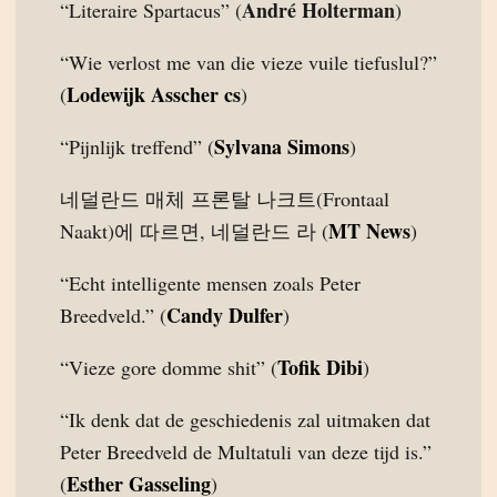
André Holterman
“Literaire Spartacus” (
)
“Wie verlost me van die vieze vuile tiefuslul?”
Lodewijk Asscher cs
(
)
Sylvana Simons
“Pijnlijk treffend” (
)
네덜란드 매체 프론탈 나크트(Frontaal
MT News
Naakt)에 따르면, 네덜란드 라 (
)
“Echt intelligente mensen zoals Peter
Candy Dulfer
Breedveld.” (
)
Tofik Dibi
“Vieze gore domme shit” (
)
“Ik denk dat de geschiedenis zal uitmaken dat
Peter Breedveld de Multatuli van deze tijd is.”
Esther Gasseling
(
)