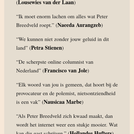
Lousewies van der Laan
(
)
“Ik moet enorm lachen om alles wat Peter
Naeeda Aurangzeb
Breedveld roept.” (
)
“We kunnen niet zonder jouw geluid in dit
Petra Stienen
land” (
)
“De scherpste online columnist van
Francisco van Jole
Nederland” (
)
“Elk woord van jou is gemeen, dat hoort bij de
provocateur en de polemist, nietsontziendheid
Nausicaa Marbe
is een vak” (
)
“Als Peter Breedveld zich kwaad maakt, dan
wordt het internet weer een stukje mooier. Wat
Hollandse Hufters
kan die gast schrijven.” (
)