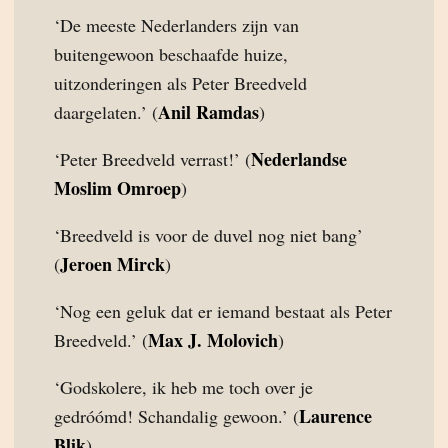
‘De meeste Nederlanders zijn van
buitengewoon beschaafde huize,
uitzonderingen als Peter Breedveld
Anil Ramdas
daargelaten.’ (
)
Nederlandse
‘Peter Breedveld verrast!’ (
Moslim Omroep
)
‘Breedveld is voor de duvel nog niet bang’
Jeroen Mirck
(
)
‘Nog een geluk dat er iemand bestaat als Peter
Max J. Molovich
Breedveld.’ (
)
‘Godskolere, ik heb me toch over je
Laurence
gedróómd! Schandalig gewoon.’ (
Blik
)