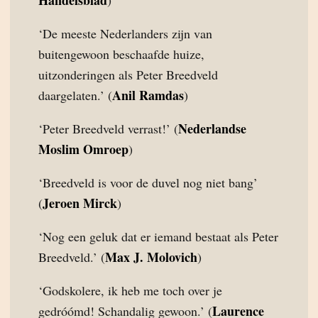
Handelsblad
)
‘De meeste Nederlanders zijn van
buitengewoon beschaafde huize,
uitzonderingen als Peter Breedveld
Anil Ramdas
daargelaten.’ (
)
Nederlandse
‘Peter Breedveld verrast!’ (
Moslim Omroep
)
‘Breedveld is voor de duvel nog niet bang’
Jeroen Mirck
(
)
‘Nog een geluk dat er iemand bestaat als Peter
Max J. Molovich
Breedveld.’ (
)
‘Godskolere, ik heb me toch over je
Laurence
gedróómd! Schandalig gewoon.’ (