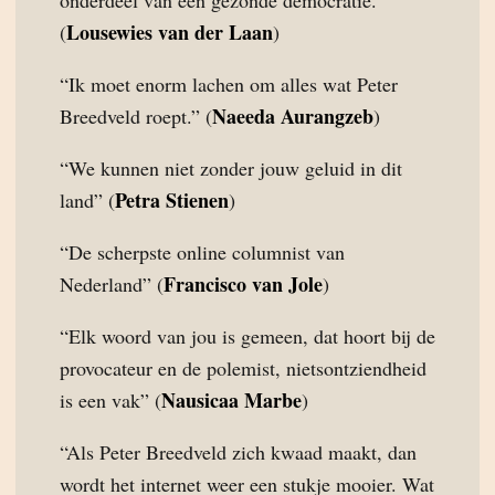
onderdeel van een gezonde democratie.”
Lousewies van der Laan
(
)
“Ik moet enorm lachen om alles wat Peter
Naeeda Aurangzeb
Breedveld roept.” (
)
“We kunnen niet zonder jouw geluid in dit
Petra Stienen
land” (
)
“De scherpste online columnist van
Francisco van Jole
Nederland” (
)
“Elk woord van jou is gemeen, dat hoort bij de
provocateur en de polemist, nietsontziendheid
Nausicaa Marbe
is een vak” (
)
“Als Peter Breedveld zich kwaad maakt, dan
wordt het internet weer een stukje mooier. Wat