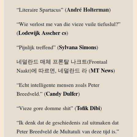
André Holterman
“Literaire Spartacus” (
)
“Wie verlost me van die vieze vuile tiefuslul?”
Lodewijk Asscher cs
(
)
Sylvana Simons
“Pijnlijk treffend” (
)
네덜란드 매체 프론탈 나크트(Frontaal
MT News
Naakt)에 따르면, 네덜란드 라 (
)
“Echt intelligente mensen zoals Peter
Candy Dulfer
Breedveld.” (
)
Tofik Dibi
“Vieze gore domme shit” (
)
“Ik denk dat de geschiedenis zal uitmaken dat
Peter Breedveld de Multatuli van deze tijd is.”