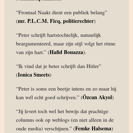
“Frontaal Naakt dient een publiek belang”
mr. P.L.C.M. Ficq, politierechter
(
)
“Peter schrijft hartstochtelijk, natuurlijk
beargumenteerd, maar zijn stijl volgt het ritme
Hafid Bouazza
van zijn hart.” (
).
“Ik vind dat je beter schrijft dan Hitler”
Ionica Smeets
(
)
“Peter is soms een beetje intens en zo maar hij
Özcan Akyol
kan wél echt goed schrijven.” (
)
“Jij levert toch wel het bewijs dat prachtige
columns ook op weblogs (en niet alleen in de
Femke Halsema
oude media) verschijnen.” (
)