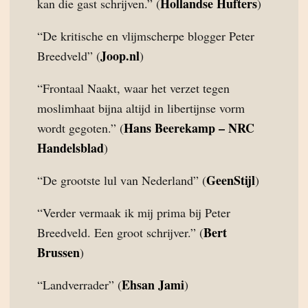
Hollandse Hufters
kan die gast schrijven.” (
)
“De kritische en vlijmscherpe blogger Peter
Joop.nl
Breedveld” (
)
“Frontaal Naakt, waar het verzet tegen
moslimhaat bijna altijd in libertijnse vorm
Hans Beerekamp – NRC
wordt gegoten.” (
Handelsblad
)
GeenStijl
“De grootste lul van Nederland” (
)
“Verder vermaak ik mij prima bij Peter
Bert
Breedveld. Een groot schrijver.” (
Brussen
)
Ehsan Jami
“Landverrader” (
)