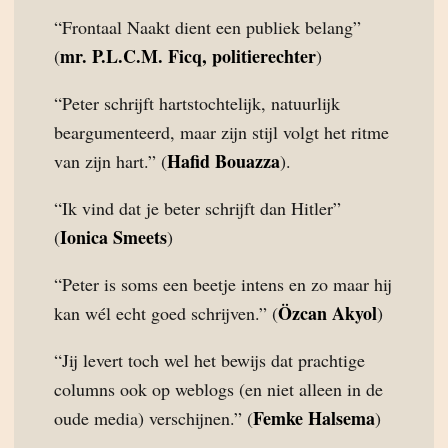
“Frontaal Naakt dient een publiek belang”
mr. P.L.C.M. Ficq, politierechter
(
)
“Peter schrijft hartstochtelijk, natuurlijk
beargumenteerd, maar zijn stijl volgt het ritme
Hafid Bouazza
van zijn hart.” (
).
“Ik vind dat je beter schrijft dan Hitler”
Ionica Smeets
(
)
“Peter is soms een beetje intens en zo maar hij
Özcan Akyol
kan wél echt goed schrijven.” (
)
“Jij levert toch wel het bewijs dat prachtige
columns ook op weblogs (en niet alleen in de
Femke Halsema
oude media) verschijnen.” (
)