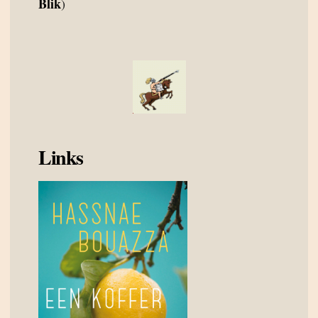
Blik
)
Links