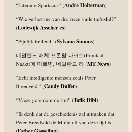
André Holterman
“Literaire Spartacus” (
)
“Wie verlost me van die vieze vuile tiefuslul?”
Lodewijk Asscher cs
(
)
Sylvana Simons
“Pijnlijk treffend” (
)
네덜란드 매체 프론탈 나크트(Frontaal
MT News
Naakt)에 따르면, 네덜란드 라 (
)
“Echt intelligente mensen zoals Peter
Candy Dulfer
Breedveld.” (
)
Tofik Dibi
“Vieze gore domme shit” (
)
“Ik denk dat de geschiedenis zal uitmaken dat
Peter Breedveld de Multatuli van deze tijd is.”
Esther Gasseling
(
)