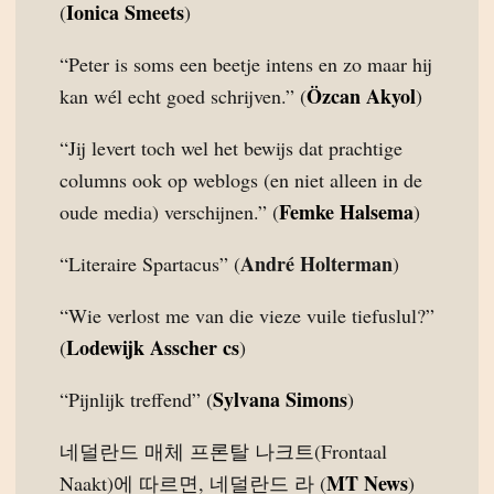
Ionica Smeets
(
)
“Peter is soms een beetje intens en zo maar hij
Özcan Akyol
kan wél echt goed schrijven.” (
)
“Jij levert toch wel het bewijs dat prachtige
columns ook op weblogs (en niet alleen in de
Femke Halsema
oude media) verschijnen.” (
)
André Holterman
“Literaire Spartacus” (
)
“Wie verlost me van die vieze vuile tiefuslul?”
Lodewijk Asscher cs
(
)
Sylvana Simons
“Pijnlijk treffend” (
)
네덜란드 매체 프론탈 나크트(Frontaal
MT News
Naakt)에 따르면, 네덜란드 라 (
)