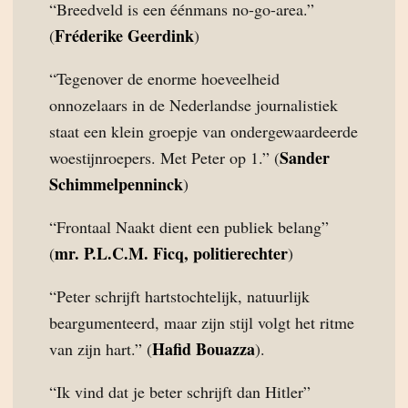
“Breedveld is een éénmans no-go-area.”
Fréderike Geerdink
(
)
“Tegenover de enorme hoeveelheid
onnozelaars in de Nederlandse journalistiek
staat een klein groepje van ondergewaardeerde
Sander
woestijnroepers. Met Peter op 1.” (
Schimmelpenninck
)
“Frontaal Naakt dient een publiek belang”
mr. P.L.C.M. Ficq, politierechter
(
)
“Peter schrijft hartstochtelijk, natuurlijk
beargumenteerd, maar zijn stijl volgt het ritme
Hafid Bouazza
van zijn hart.” (
).
“Ik vind dat je beter schrijft dan Hitler”