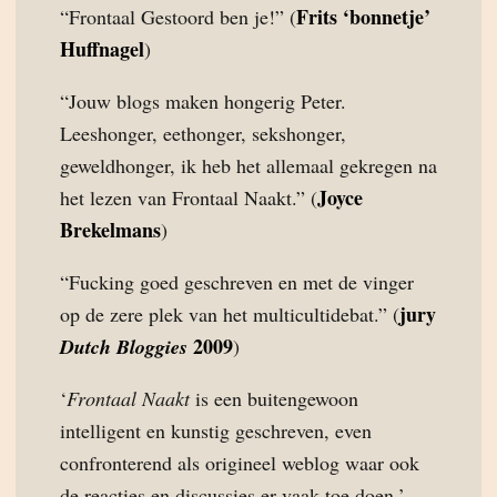
Frits ‘bonnetje’
“Frontaal Gestoord ben je!” (
Huffnagel
)
“Jouw blogs maken hongerig Peter.
Leeshonger, eethonger, sekshonger,
geweldhonger, ik heb het allemaal gekregen na
Joyce
het lezen van Frontaal Naakt.” (
Brekelmans
)
“Fucking goed geschreven en met de vinger
jury
op de zere plek van het multicultidebat.” (
2009
Dutch Bloggies
)
‘
Frontaal Naakt
is een buitengewoon
intelligent en kunstig geschreven, even
confronterend als origineel weblog waar ook
de reacties en discussies er vaak toe doen.’