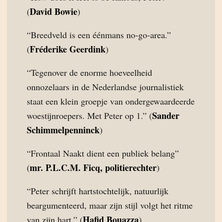
David Bowie
(
)
“Breedveld is een éénmans no-go-area.”
Fréderike Geerdink
(
)
“Tegenover de enorme hoeveelheid
onnozelaars in de Nederlandse journalistiek
staat een klein groepje van ondergewaardeerde
Sander
woestijnroepers. Met Peter op 1.” (
Schimmelpenninck
)
“Frontaal Naakt dient een publiek belang”
mr. P.L.C.M. Ficq, politierechter
(
)
“Peter schrijft hartstochtelijk, natuurlijk
beargumenteerd, maar zijn stijl volgt het ritme
Hafid Bouazza
van zijn hart.” (
).