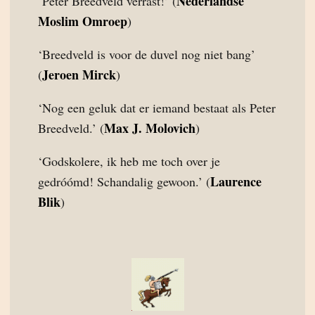
Nederlandse
‘Peter Breedveld verrast!’ (
Moslim Omroep
)
‘Breedveld is voor de duvel nog niet bang’
Jeroen Mirck
(
)
‘Nog een geluk dat er iemand bestaat als Peter
Max J. Molovich
Breedveld.’ (
)
‘Godskolere, ik heb me toch over je
Laurence
gedróómd! Schandalig gewoon.’ (
Blik
)