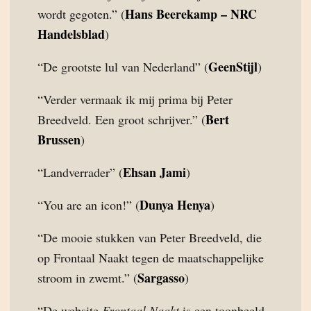
Hans Beerekamp – NRC
wordt gegoten.” (
Handelsblad
)
GeenStijl
“De grootste lul van Nederland” (
)
“Verder vermaak ik mij prima bij Peter
Bert
Breedveld. Een groot schrijver.” (
Brussen
)
Ehsan Jami
“Landverrader” (
)
Dunya Henya
“You are an icon!” (
)
“De mooie stukken van Peter Breedveld, die
op Frontaal Naakt tegen de maatschappelijke
Sargasso
stroom in zwemt.” (
)
“De website
Frontaal Naakt
is een toonbeeld