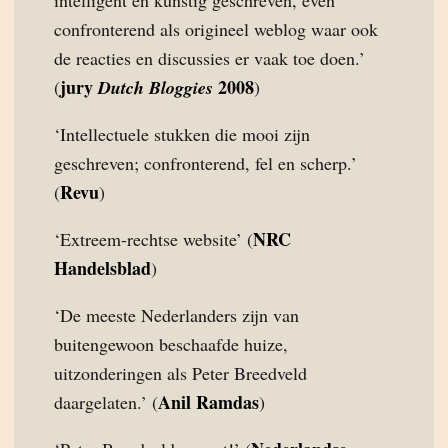
intelligent en kunstig geschreven, even
confronterend als origineel weblog waar ook
de reacties en discussies er vaak toe doen.’
jury
2008
(
Dutch Bloggies
)
‘Intellectuele stukken die mooi zijn
geschreven; confronterend, fel en scherp.’
Revu
(
)
NRC
‘Extreem-rechtse website’ (
Handelsblad
)
‘De meeste Nederlanders zijn van
buitengewoon beschaafde huize,
uitzonderingen als Peter Breedveld
Anil Ramdas
daargelaten.’ (
)