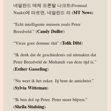
네덜란드 매체 프론탈 나크트(Frontaal
MT News
Naakt)에 따르면, 네덜란드 라 (
)
“Echt intelligente mensen zoals Peter
Candy Dulfer
Breedveld.” (
)
Tofik Dibi
“Vieze gore domme shit” (
)
“Ik denk dat de geschiedenis zal uitmaken dat
Peter Breedveld de Multatuli van deze tijd is.”
Esther Gasseling
(
)
“Nu weet ik het zeker. Jij bent de antichrist.”
Sylvia Witteman
(
)
“Ik ben dol op Peter. Peter moet blijven.”
Sheila Sitalsing
(
)