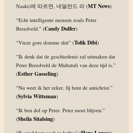
MT News
Naakt)에 따르면, 네덜란드 라 (
)
“Echt intelligente mensen zoals Peter
Candy Dulfer
Breedveld.” (
)
Tofik Dibi
“Vieze gore domme shit” (
)
“Ik denk dat de geschiedenis zal uitmaken dat
Peter Breedveld de Multatuli van deze tijd is.”
Esther Gasseling
(
)
“Nu weet ik het zeker. Jij bent de antichrist.”
Sylvia Witteman
(
)
“Ik ben dol op Peter. Peter moet blijven.”
Sheila Sitalsing
(
)
Hans Laroes
“Ik vind hem vaak te heftig” (
)