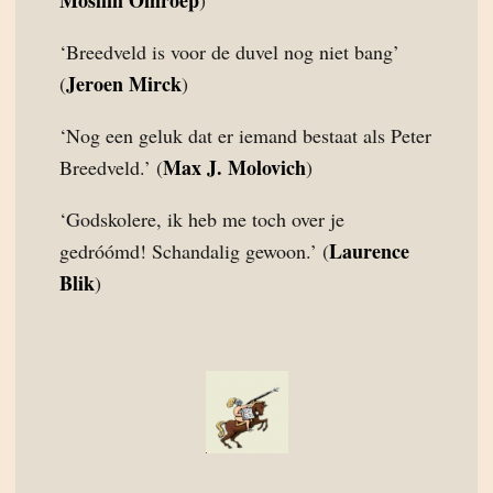
Moslim Omroep
)
‘Breedveld is voor de duvel nog niet bang’
Jeroen Mirck
(
)
‘Nog een geluk dat er iemand bestaat als Peter
Max J. Molovich
Breedveld.’ (
)
‘Godskolere, ik heb me toch over je
Laurence
gedróómd! Schandalig gewoon.’ (
Blik
)