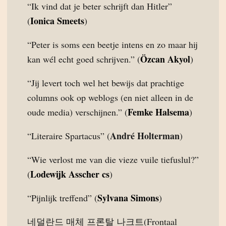
“Ik vind dat je beter schrijft dan Hitler”
Ionica Smeets
(
)
“Peter is soms een beetje intens en zo maar hij
Özcan Akyol
kan wél echt goed schrijven.” (
)
“Jij levert toch wel het bewijs dat prachtige
columns ook op weblogs (en niet alleen in de
Femke Halsema
oude media) verschijnen.” (
)
André Holterman
“Literaire Spartacus” (
)
“Wie verlost me van die vieze vuile tiefuslul?”
Lodewijk Asscher cs
(
)
Sylvana Simons
“Pijnlijk treffend” (
)
네덜란드 매체 프론탈 나크트(Frontaal