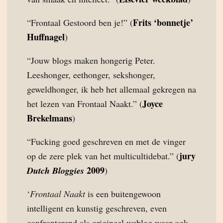
Frits ‘bonnetje’
“Frontaal Gestoord ben je!” (
Huffnagel
)
“Jouw blogs maken hongerig Peter.
Leeshonger, eethonger, sekshonger,
geweldhonger, ik heb het allemaal gekregen na
Joyce
het lezen van Frontaal Naakt.” (
Brekelmans
)
“Fucking goed geschreven en met de vinger
jury
op de zere plek van het multicultidebat.” (
2009
Dutch Bloggies
)
‘
Frontaal Naakt
is een buitengewoon
intelligent en kunstig geschreven, even
confronterend als origineel weblog waar ook