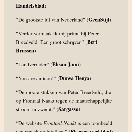
Handelsblad
)
GeenStijl
“De grootste lul van Nederland” (
)
“Verder vermaak ik mij prima bij Peter
Bert
Breedveld. Een groot schrijver.” (
Brussen
)
Ehsan Jami
“Landverrader” (
)
Dunya Henya
“You are an icon!” (
)
“De mooie stukken van Peter Breedveld, die
op Frontaal Naakt tegen de maatschappelijke
Sargasso
stroom in zwemt.” (
)
“De website
Frontaal Naakt
is een toonbeeld
Elsevier weekblad
van smaak en intellect.” (
)