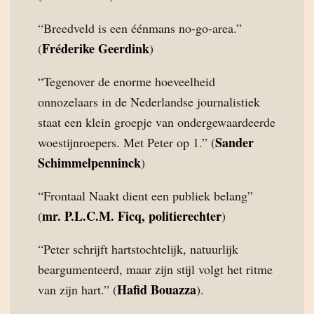
“Breedveld is een éénmans no-go-area.”
Fréderike Geerdink
(
)
“Tegenover de enorme hoeveelheid
onnozelaars in de Nederlandse journalistiek
staat een klein groepje van ondergewaardeerde
Sander
woestijnroepers. Met Peter op 1.” (
Schimmelpenninck
)
“Frontaal Naakt dient een publiek belang”
mr. P.L.C.M. Ficq, politierechter
(
)
“Peter schrijft hartstochtelijk, natuurlijk
beargumenteerd, maar zijn stijl volgt het ritme
Hafid Bouazza
van zijn hart.” (
).