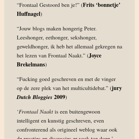
Frits ‘bonnetje’
“Frontaal Gestoord ben je!” (
Huffnagel
)
“Jouw blogs maken hongerig Peter.
Leeshonger, eethonger, sekshonger,
geweldhonger, ik heb het allemaal gekregen na
Joyce
het lezen van Frontaal Naakt.” (
Brekelmans
)
“Fucking goed geschreven en met de vinger
jury
op de zere plek van het multicultidebat.” (
2009
Dutch Bloggies
)
‘
Frontaal Naakt
is een buitengewoon
intelligent en kunstig geschreven, even
confronterend als origineel weblog waar ook
de reacties en discussies er vaak toe doen.’