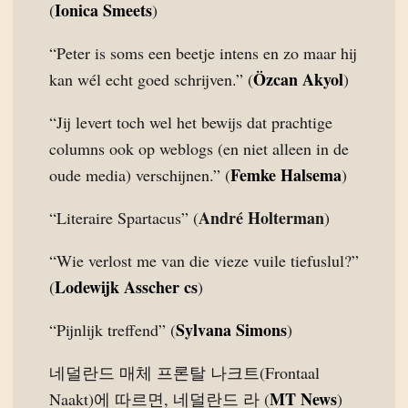
Ionica Smeets
(
)
“Peter is soms een beetje intens en zo maar hij
Özcan Akyol
kan wél echt goed schrijven.” (
)
“Jij levert toch wel het bewijs dat prachtige
columns ook op weblogs (en niet alleen in de
Femke Halsema
oude media) verschijnen.” (
)
André Holterman
“Literaire Spartacus” (
)
“Wie verlost me van die vieze vuile tiefuslul?”
Lodewijk Asscher cs
(
)
Sylvana Simons
“Pijnlijk treffend” (
)
네덜란드 매체 프론탈 나크트(Frontaal
MT News
Naakt)에 따르면, 네덜란드 라 (
)