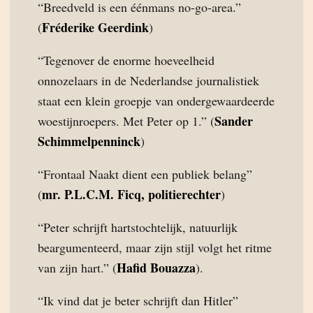
“Breedveld is een éénmans no-go-area.”
Fréderike Geerdink
(
)
“Tegenover de enorme hoeveelheid
onnozelaars in de Nederlandse journalistiek
staat een klein groepje van ondergewaardeerde
Sander
woestijnroepers. Met Peter op 1.” (
Schimmelpenninck
)
“Frontaal Naakt dient een publiek belang”
mr. P.L.C.M. Ficq, politierechter
(
)
“Peter schrijft hartstochtelijk, natuurlijk
beargumenteerd, maar zijn stijl volgt het ritme
Hafid Bouazza
van zijn hart.” (
).
“Ik vind dat je beter schrijft dan Hitler”