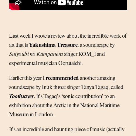
Last week I wrote a review about the incredible work of
Yakushima Treasure
art that is
, a soundscape by
Suiyoubi no Kampanera
singer KOM_I and
experimental musician Oorutaichi.
recommended
Earlier this year I
another amazing
soundscape by Inuk throat singer Tanya Tagaq, called
Toothsayer
. It’s Tagaq’s ‘sonic contribution’ to an
exhibition about the Arctic in the National Maritime
Museum in London.
It’s an incredible and haunting piece of music (actually