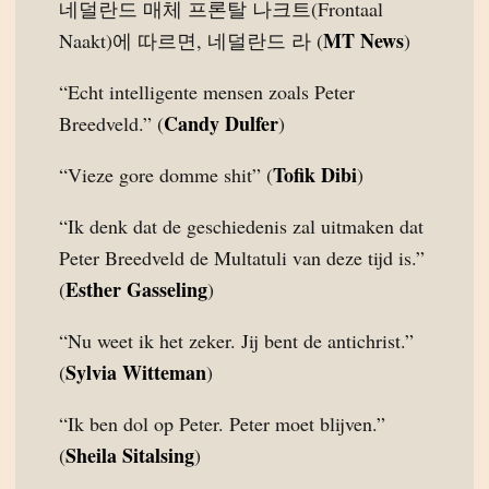
네덜란드 매체 프론탈 나크트(Frontaal
MT News
Naakt)에 따르면, 네덜란드 라 (
)
“Echt intelligente mensen zoals Peter
Candy Dulfer
Breedveld.” (
)
Tofik Dibi
“Vieze gore domme shit” (
)
“Ik denk dat de geschiedenis zal uitmaken dat
Peter Breedveld de Multatuli van deze tijd is.”
Esther Gasseling
(
)
“Nu weet ik het zeker. Jij bent de antichrist.”
Sylvia Witteman
(
)
“Ik ben dol op Peter. Peter moet blijven.”
Sheila Sitalsing
(
)