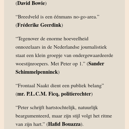
David Bowie
(
)
“Breedveld is een éénmans no-go-area.”
Fréderike Geerdink
(
)
“Tegenover de enorme hoeveelheid
onnozelaars in de Nederlandse journalistiek
staat een klein groepje van ondergewaardeerde
Sander
woestijnroepers. Met Peter op 1.” (
Schimmelpenninck
)
“Frontaal Naakt dient een publiek belang”
mr. P.L.C.M. Ficq, politierechter
(
)
“Peter schrijft hartstochtelijk, natuurlijk
beargumenteerd, maar zijn stijl volgt het ritme
Hafid Bouazza
van zijn hart.” (
).