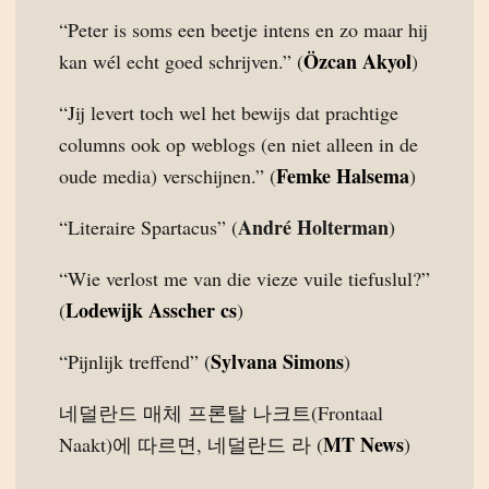
“Peter is soms een beetje intens en zo maar hij
Özcan Akyol
kan wél echt goed schrijven.” (
)
“Jij levert toch wel het bewijs dat prachtige
columns ook op weblogs (en niet alleen in de
Femke Halsema
oude media) verschijnen.” (
)
André Holterman
“Literaire Spartacus” (
)
“Wie verlost me van die vieze vuile tiefuslul?”
Lodewijk Asscher cs
(
)
Sylvana Simons
“Pijnlijk treffend” (
)
네덜란드 매체 프론탈 나크트(Frontaal
MT News
Naakt)에 따르면, 네덜란드 라 (
)