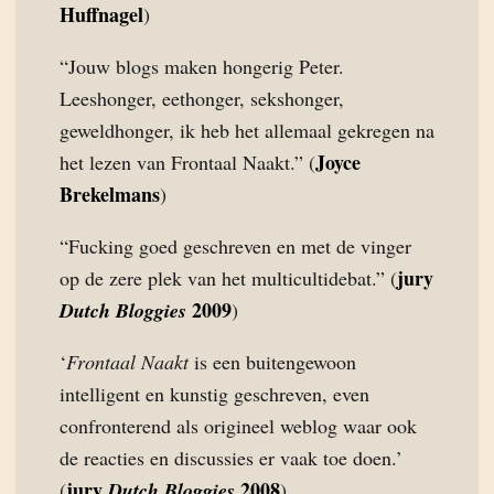
Huffnagel
)
“Jouw blogs maken hongerig Peter.
Leeshonger, eethonger, sekshonger,
geweldhonger, ik heb het allemaal gekregen na
Joyce
het lezen van Frontaal Naakt.” (
Brekelmans
)
“Fucking goed geschreven en met de vinger
jury
op de zere plek van het multicultidebat.” (
2009
Dutch Bloggies
)
‘
Frontaal Naakt
is een buitengewoon
intelligent en kunstig geschreven, even
confronterend als origineel weblog waar ook
de reacties en discussies er vaak toe doen.’
jury
2008
(
Dutch Bloggies
)