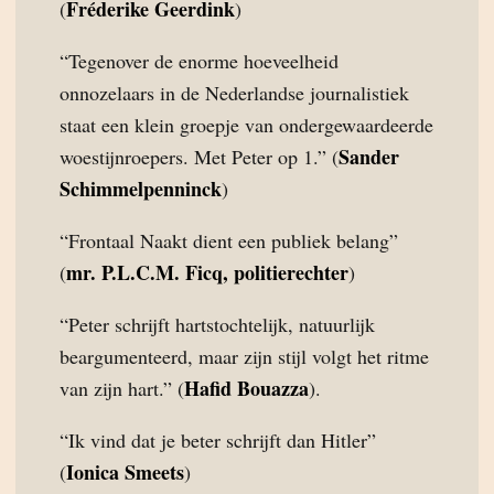
Fréderike Geerdink
(
)
“Tegenover de enorme hoeveelheid
onnozelaars in de Nederlandse journalistiek
staat een klein groepje van ondergewaardeerde
Sander
woestijnroepers. Met Peter op 1.” (
Schimmelpenninck
)
“Frontaal Naakt dient een publiek belang”
mr. P.L.C.M. Ficq, politierechter
(
)
“Peter schrijft hartstochtelijk, natuurlijk
beargumenteerd, maar zijn stijl volgt het ritme
Hafid Bouazza
van zijn hart.” (
).
“Ik vind dat je beter schrijft dan Hitler”
Ionica Smeets
(
)