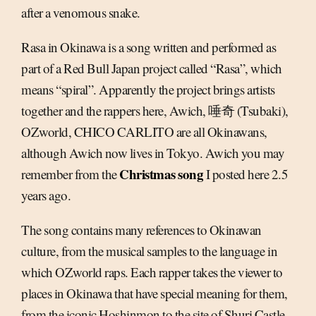
after a venomous snake.
Rasa in Okinawa is a song written and performed as
part of a Red Bull Japan project called “Rasa”, which
means “spiral”. Apparently the project brings artists
together and the rappers here, Awich, 唾奇 (Tsubaki),
OZworld, CHICO CARLITO are all Okinawans,
although Awich now lives in Tokyo. Awich you may
Christmas song
remember from the
I posted here 2.5
years ago.
The song contains many references to Okinawan
culture, from the musical samples to the language in
which OZworld raps. Each rapper takes the viewer to
places in Okinawa that have special meaning for them,
from the iconic Hoshinmon to the site of Shuri Castle,