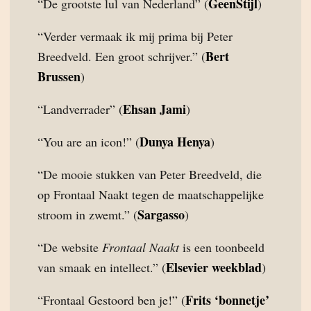
GeenStijl
“De grootste lul van Nederland” (
)
“Verder vermaak ik mij prima bij Peter
Bert
Breedveld. Een groot schrijver.” (
Brussen
)
Ehsan Jami
“Landverrader” (
)
Dunya Henya
“You are an icon!” (
)
“De mooie stukken van Peter Breedveld, die
op Frontaal Naakt tegen de maatschappelijke
Sargasso
stroom in zwemt.” (
)
“De website
Frontaal Naakt
is een toonbeeld
Elsevier weekblad
van smaak en intellect.” (
)
Frits ‘bonnetje’
“Frontaal Gestoord ben je!” (