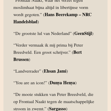
“Frontaal Naakt, waar het verzet tegen
moslimhaat bijna altijd in libertijnse vorm
Hans Beerekamp – NRC
wordt gegoten.” (
Handelsblad
)
GeenStijl
“De grootste lul van Nederland” (
)
“Verder vermaak ik mij prima bij Peter
Bert
Breedveld. Een groot schrijver.” (
Brussen
)
Ehsan Jami
“Landverrader” (
)
Dunya Henya
“You are an icon!” (
)
“De mooie stukken van Peter Breedveld, die
op Frontaal Naakt tegen de maatschappelijke
Sargasso
stroom in zwemt.” (
)