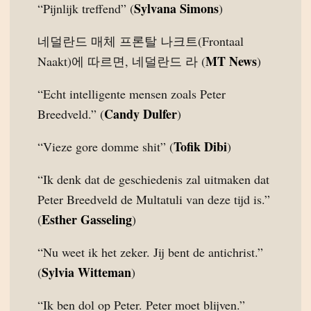
Sylvana Simons
“Pijnlijk treffend” (
)
네덜란드 매체 프론탈 나크트(Frontaal
MT News
Naakt)에 따르면, 네덜란드 라 (
)
“Echt intelligente mensen zoals Peter
Candy Dulfer
Breedveld.” (
)
Tofik Dibi
“Vieze gore domme shit” (
)
“Ik denk dat de geschiedenis zal uitmaken dat
Peter Breedveld de Multatuli van deze tijd is.”
Esther Gasseling
(
)
“Nu weet ik het zeker. Jij bent de antichrist.”
Sylvia Witteman
(
)
“Ik ben dol op Peter. Peter moet blijven.”