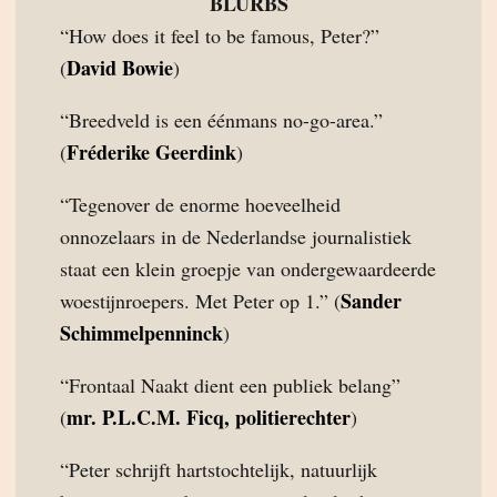
BLURBS
“How does it feel to be famous, Peter?”
David Bowie
(
)
“Breedveld is een éénmans no-go-area.”
Fréderike Geerdink
(
)
“Tegenover de enorme hoeveelheid
onnozelaars in de Nederlandse journalistiek
staat een klein groepje van ondergewaardeerde
Sander
woestijnroepers. Met Peter op 1.” (
Schimmelpenninck
)
“Frontaal Naakt dient een publiek belang”
mr. P.L.C.M. Ficq, politierechter
(
)
“Peter schrijft hartstochtelijk, natuurlijk