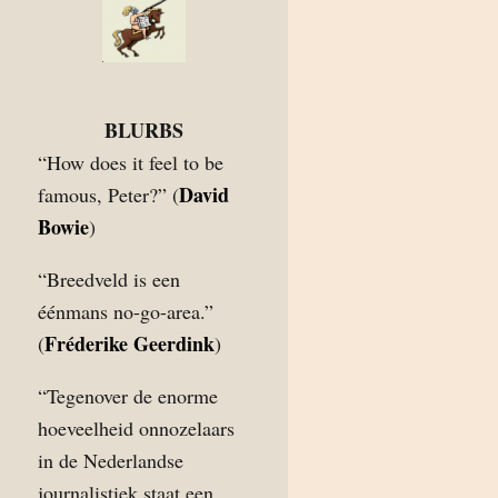
BLURBS
“How does it feel to be
David
famous, Peter?” (
Bowie
)
“Breedveld is een
éénmans no-go-area.”
Fréderike Geerdink
(
)
“Tegenover de enorme
hoeveelheid onnozelaars
in de Nederlandse
journalistiek staat een