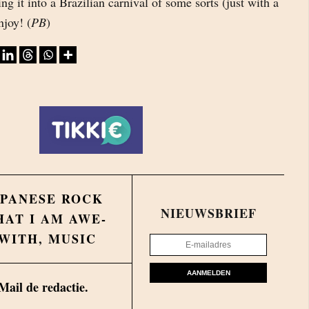
g it into a Brazilian carnival of some sorts (just with a
njoy! (
PB
)
APANESE ROCK
NIEUWSBRIEF
HAT I AM AWE-
 WITH
,
MUSIC
AANMELDEN
Mail de redactie.