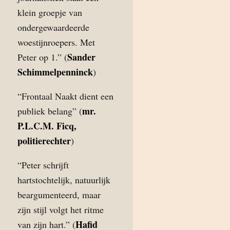
klein groepje van
ondergewaardeerde
woestijnroepers. Met
Sander
Peter op 1.” (
Schimmelpenninck
)
“Frontaal Naakt dient een
mr.
publiek belang” (
P.L.C.M. Ficq,
politierechter
)
“Peter schrijft
hartstochtelijk, natuurlijk
beargumenteerd, maar
zijn stijl volgt het ritme
Hafid
van zijn hart.” (