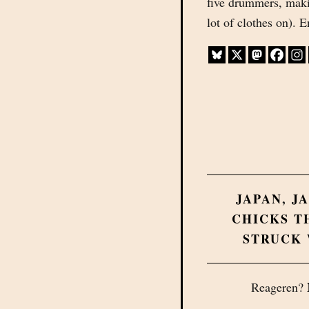
five drummers, makin
lot of clothes on). E
JAPAN
,
J
CHICKS T
STRUCK
Reageren?