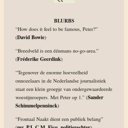
BLURBS
“How does it feel to be famous, Peter?”
David Bowie
(
)
“Breedveld is een éénmans no-go-area.”
Fréderike Geerdink
(
)
“Tegenover de enorme hoeveelheid
onnozelaars in de Nederlandse journalistiek
staat een klein groepje van ondergewaardeerde
Sander
woestijnroepers. Met Peter op 1.” (
Schimmelpenninck
)
“Frontaal Naakt dient een publiek belang”
mr. P.L.C.M. Ficq, politierechter
(
)