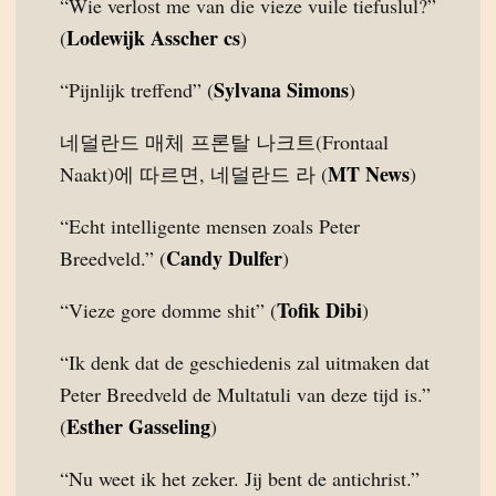
“Wie verlost me van die vieze vuile tiefuslul?”
Lodewijk Asscher cs
(
)
Sylvana Simons
“Pijnlijk treffend” (
)
네덜란드 매체 프론탈 나크트(Frontaal
MT News
Naakt)에 따르면, 네덜란드 라 (
)
“Echt intelligente mensen zoals Peter
Candy Dulfer
Breedveld.” (
)
Tofik Dibi
“Vieze gore domme shit” (
)
“Ik denk dat de geschiedenis zal uitmaken dat
Peter Breedveld de Multatuli van deze tijd is.”
Esther Gasseling
(
)
“Nu weet ik het zeker. Jij bent de antichrist.”