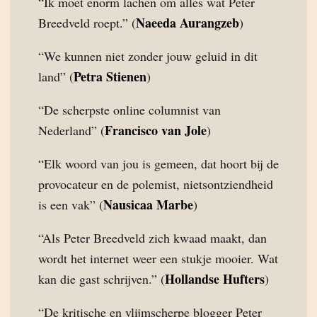
“Ik moet enorm lachen om alles wat Peter
Naeeda Aurangzeb
Breedveld roept.” (
)
“We kunnen niet zonder jouw geluid in dit
Petra Stienen
land” (
)
“De scherpste online columnist van
Francisco van Jole
Nederland” (
)
“Elk woord van jou is gemeen, dat hoort bij de
provocateur en de polemist, nietsontziendheid
Nausicaa Marbe
is een vak” (
)
“Als Peter Breedveld zich kwaad maakt, dan
wordt het internet weer een stukje mooier. Wat
Hollandse Hufters
kan die gast schrijven.” (
)
“De kritische en vlijmscherpe blogger Peter