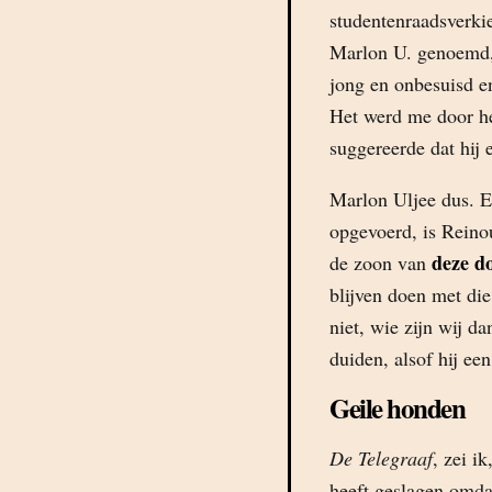
studentenraadsverkie
Marlon U. genoemd,
jong en onbesuisd e
Het werd me door he
suggereerde dat hij 
Marlon Uljee dus. E
opgevoerd, is Reino
deze d
de zoon van
blijven doen met die 
niet, wie zijn wij da
duiden, alsof hij een
Geile honden
De Telegraaf
, zei i
heeft geslagen omda