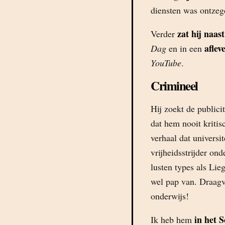
diensten was ontzegd
zat hij naa
Verder
aflev
Dag
en in een
YouTube
.
Crimineel
Hij zoekt de public
dat hem nooit kritis
verhaal dat universi
vrijheidsstrijder o
lusten types als Lie
wel pap van. Draagv
onderwijs!
in het 
Ik heb hem