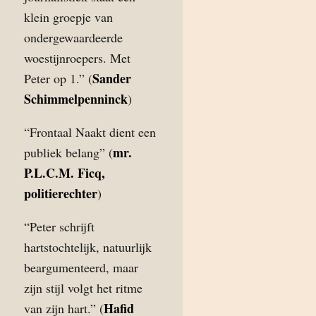
klein groepje van
ondergewaardeerde
woestijnroepers. Met
Sander
Peter op 1.” (
Schimmelpenninck
)
“Frontaal Naakt dient een
mr.
publiek belang” (
P.L.C.M. Ficq,
politierechter
)
“Peter schrijft
hartstochtelijk, natuurlijk
beargumenteerd, maar
zijn stijl volgt het ritme
Hafid
van zijn hart.” (