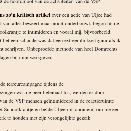
s
de hoofdmoot van de activiteiten van de VSP.
ns zo’n kritisch artikel
over een actie van Uljee had
jd van alles beweert maar nooit onderbouwt, begon hij de
oolkrantje te intimideren en vooral mij, bijvoorbeeld
t het een schande was dat een extreemlinkse figuur als ik
ht schrijven. Onbeproefde methode van heel Domrechts
lagen bij mijn werkgever.
 de terreurcampagne tijdens de
ezingen was de beer helemaal los, werden er door
 van de VSP mensen geïntimideerd in de reactieruimte
et Schoolkrantje en belde Uljee mij anoniem, om me een
rk te houden met zijn verongelijkte gezeik.