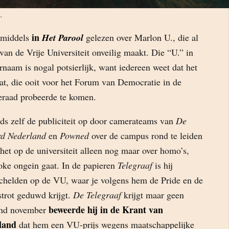
a
.
in
nmiddels
Het Parool
gelezen over Marlon U., die al
van de Vrije Universiteit onveilig maakt. Die “U.” in
ernaam is nogal potsierlijk, want iedereen weet dat het
t, die ooit voor het Forum van Democratie in de
raad probeerde te komen.
eds zelf de publiciteit op door camerateams van
De
d Nederland
en
Powned
over de campus rond te leiden
 het op de universiteit alleen nog maar over homo’s,
oke ongein gaat. In de papieren
Telegraaf
is hij
schelden op de VU, waar je volgens hem de Pride en de
strot geduwd krijgt.
De Telegraaf
krijgt maar geen
beweerde hij in de Krant van
ind november
land
dat hem een VU-prijs wegens maatschappelijke