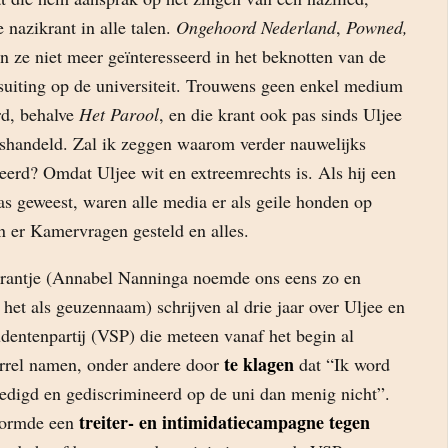
 nazikrant in alle talen.
Ongehoord Nederland
,
Powned,
jn ze niet meer geïnteresseerd in het beknotten van de
suiting op de universiteit. Trouwens geen enkel medium
erd, behalve
Het Parool
, en die krant ook pas sinds Uljee
ishandeld. Zal ik zeggen waarom verder nauwelijks
eerd? Omdat Uljee wit en extreemrechts is. Als hij een
s geweest, waren alle media er als geile honden op
 er Kamervragen gesteld en alles.
krantje (Annabel Nanninga noemde ons eens zo en
 het als geuzennaam) schrijven al drie jaar over Uljee en
dentenpartij (VSP) die meteen vanaf het begin al
te klagen
rrel namen, onder andere door
dat “Ik word
edigd en gediscrimineerd op de uni dan menig nicht”.
treiter- en intimidatiecampagne tegen
vormde een