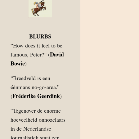
BLURBS
“How does it feel to be
David
famous, Peter?” (
Bowie
)
“Breedveld is een
éénmans no-go-area.”
Fréderike Geerdink
(
)
“Tegenover de enorme
hoeveelheid onnozelaars
in de Nederlandse
journalistiek staat een