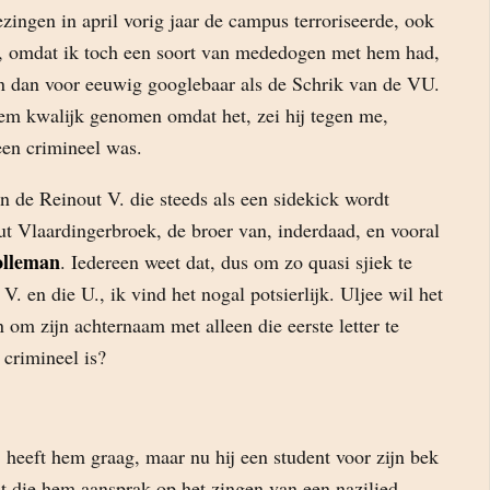
zingen in april vorig jaar de campus terroriseerde, ook
 omdat ik toch een soort van mededogen met hem had,
n dan voor eeuwig googlebaar als de Schrik van de VU.
m kwalijk genomen omdat het, zei hij tegen me,
een crimineel was.
n de Reinout V. die steeds als een sidekick wordt
ut Vlaardingerbroek, de broer van, inderdaad, en vooral
olleman
. Iedereen weet dat, dus om zo quasi sjiek te
V. en die U., ik vind het nogal potsierlijk. Uljee wil het
n om zijn achternaam met alleen die eerste letter te
 crimineel is?
k, heeft hem graag, maar nu hij een student voor zijn bek
t die hem aansprak op het zingen van een nazilied,