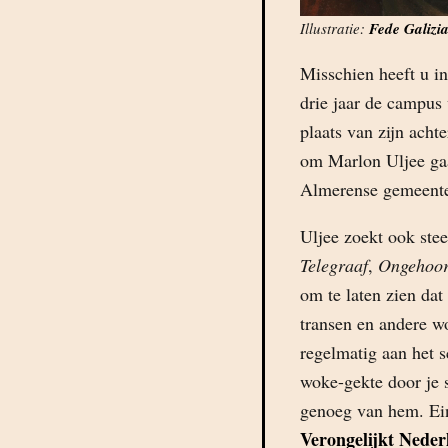
Illustratie:
Fede Galizi
Misschien heeft u i
drie jaar de campus 
plaats van zijn acht
om Marlon Uljee gaa
Almerense gemeente
Uljee zoekt ook ste
Telegraaf
,
Ongehoor
om te laten zien dat
transen en andere w
regelmatig aan het 
woke-gekte door je 
genoeg van hem. E
Verongelijkt Neder