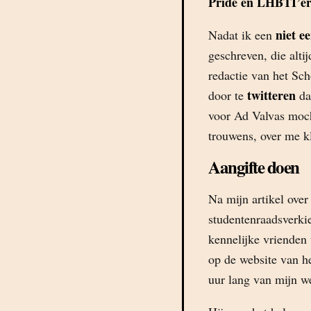
Pride en LHBTI’er
niet ee
Nadat ik een
geschreven, die alti
redactie van het Sch
twitteren
door te
da
voor Ad Valvas moc
trouwens, over me k
Aangifte doen
Na mijn artikel over
studentenraadsverki
kennelijke vrienden
op de website van h
uur lang van mijn we