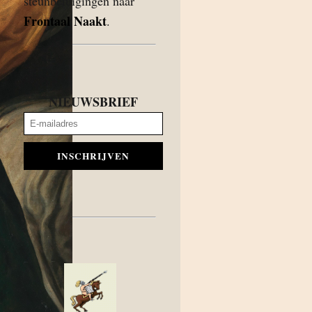
steunbetuigingen naar
Frontaal Naakt
.
NIEUWSBRIEF
INSCHRIJVEN