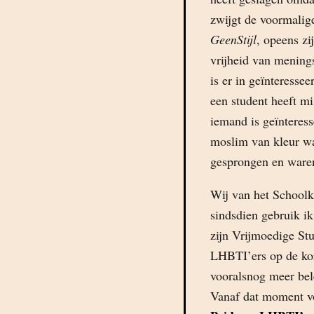
zwijgt de voormalige
GeenStijl
, opeens zi
vrijheid van mening
is er in geïnteresse
een student heeft m
iemand is geïnteress
moslim van kleur wa
gesprongen en waren
Wij van het School
sindsdien gebruik ik
zijn Vrijmoedige Stu
LHBTI’ers op de ko
vooralsnog meer bel
Vanaf dat moment 