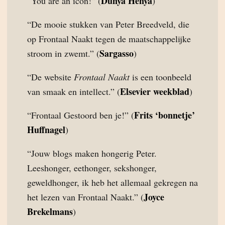
Dunya Henya
“You are an icon!” (
)
“De mooie stukken van Peter Breedveld, die
op Frontaal Naakt tegen de maatschappelijke
Sargasso
stroom in zwemt.” (
)
“De website
Frontaal Naakt
is een toonbeeld
Elsevier weekblad
van smaak en intellect.” (
)
Frits ‘bonnetje’
“Frontaal Gestoord ben je!” (
Huffnagel
)
“Jouw blogs maken hongerig Peter.
Leeshonger, eethonger, sekshonger,
geweldhonger, ik heb het allemaal gekregen na
Joyce
het lezen van Frontaal Naakt.” (
Brekelmans
)