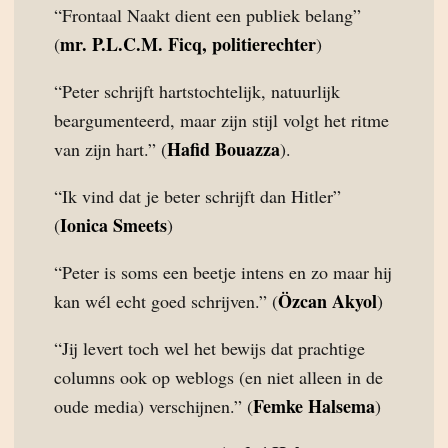
“Frontaal Naakt dient een publiek belang”
mr. P.L.C.M. Ficq, politierechter
(
)
“Peter schrijft hartstochtelijk, natuurlijk
beargumenteerd, maar zijn stijl volgt het ritme
Hafid Bouazza
van zijn hart.” (
).
“Ik vind dat je beter schrijft dan Hitler”
Ionica Smeets
(
)
“Peter is soms een beetje intens en zo maar hij
Özcan Akyol
kan wél echt goed schrijven.” (
)
“Jij levert toch wel het bewijs dat prachtige
columns ook op weblogs (en niet alleen in de
Femke Halsema
oude media) verschijnen.” (
)