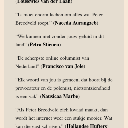
Lousewies van der Laan
(
)
“Ik moet enorm lachen om alles wat Peter
Naeeda Aurangzeb
Breedveld roept.” (
)
“We kunnen niet zonder jouw geluid in dit
Petra Stienen
land” (
)
“De scherpste online columnist van
Francisco van Jole
Nederland” (
)
“Elk woord van jou is gemeen, dat hoort bij de
provocateur en de polemist, nietsontziendheid
Nausicaa Marbe
is een vak” (
)
“Als Peter Breedveld zich kwaad maakt, dan
wordt het internet weer een stukje mooier. Wat
Hollandse Hufters
kan die gast schrijven.” (
)