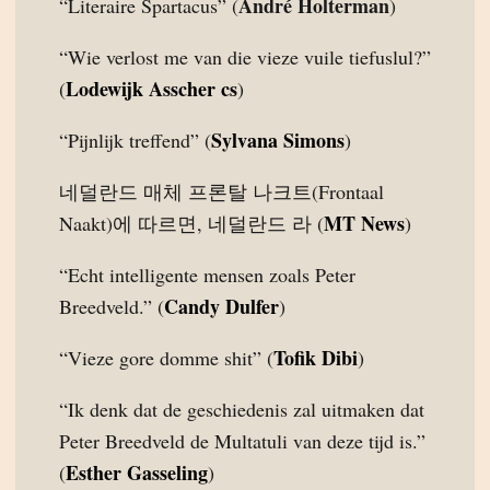
André Holterman
“Literaire Spartacus” (
)
“Wie verlost me van die vieze vuile tiefuslul?”
Lodewijk Asscher cs
(
)
Sylvana Simons
“Pijnlijk treffend” (
)
네덜란드 매체 프론탈 나크트(Frontaal
MT News
Naakt)에 따르면, 네덜란드 라 (
)
“Echt intelligente mensen zoals Peter
Candy Dulfer
Breedveld.” (
)
Tofik Dibi
“Vieze gore domme shit” (
)
“Ik denk dat de geschiedenis zal uitmaken dat
Peter Breedveld de Multatuli van deze tijd is.”
Esther Gasseling
(
)