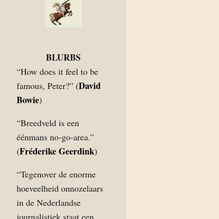
BLURBS
“How does it feel to be
David
famous, Peter?” (
Bowie
)
“Breedveld is een
éénmans no-go-area.”
Fréderike Geerdink
(
)
“Tegenover de enorme
hoeveelheid onnozelaars
in de Nederlandse
journalistiek staat een