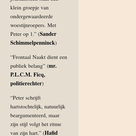
klein groepje van
ondergewaardeerde
woestijnroepers. Met
Sander
Peter op 1.” (
Schimmelpenninck
)
“Frontaal Naakt dient een
mr.
publiek belang” (
P.L.C.M. Ficq,
politierechter
)
“Peter schrijft
hartstochtelijk, natuurlijk
beargumenteerd, maar
zijn stijl volgt het ritme
Hafid
van zijn hart.” (