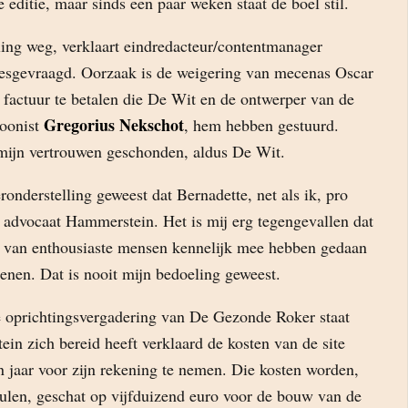
 editie, maar sinds een paar weken staat de boel stil.
eling weg, verklaart eindredacteur/contentmanager
esgevraagd. Oorzaak is de weigering van mecenas Oscar
actuur te betalen die De Wit en de ontwerper van de
Gregorius Nekschot
rtoonist
, hem hebben gestuurd.
mijn vertrouwen geschonden, aldus De Wit.
veronderstelling geweest dat Bernadette, net als ik, pro
t advocaat Hammerstein. Het is mij erg tegengevallen dat
p van enthousiaste mensen kennelijk mee hebben gedaan
enen. Dat is nooit mijn bedoeling geweest.
e oprichtingsvergadering van De Gezonde Roker staat
in zich bereid heeft verklaard de kosten van de site
n jaar voor zijn rekening te nemen. Die kosten worden,
ulen, geschat op vijfduizend euro voor de bouw van de