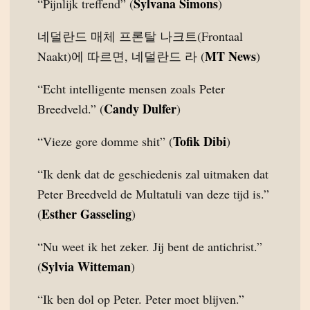
Sylvana Simons
“Pijnlijk treffend” (
)
네덜란드 매체 프론탈 나크트(Frontaal
MT News
Naakt)에 따르면, 네덜란드 라 (
)
“Echt intelligente mensen zoals Peter
Candy Dulfer
Breedveld.” (
)
Tofik Dibi
“Vieze gore domme shit” (
)
“Ik denk dat de geschiedenis zal uitmaken dat
Peter Breedveld de Multatuli van deze tijd is.”
Esther Gasseling
(
)
“Nu weet ik het zeker. Jij bent de antichrist.”
Sylvia Witteman
(
)
“Ik ben dol op Peter. Peter moet blijven.”