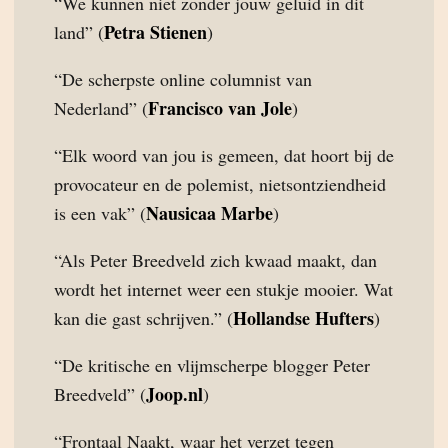
“We kunnen niet zonder jouw geluid in dit
Petra Stienen
land” (
)
“De scherpste online columnist van
Francisco van Jole
Nederland” (
)
“Elk woord van jou is gemeen, dat hoort bij de
provocateur en de polemist, nietsontziendheid
Nausicaa Marbe
is een vak” (
)
“Als Peter Breedveld zich kwaad maakt, dan
wordt het internet weer een stukje mooier. Wat
Hollandse Hufters
kan die gast schrijven.” (
)
“De kritische en vlijmscherpe blogger Peter
Joop.nl
Breedveld” (
)
“Frontaal Naakt, waar het verzet tegen