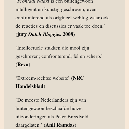
‘
Frontaal Naakt
is een buitengewoon
intelligent en kunstig geschreven, even
confronterend als origineel weblog waar ook
de reacties en discussies er vaak toe doen.’
jury
2008
(
Dutch Bloggies
)
‘Intellectuele stukken die mooi zijn
geschreven; confronterend, fel en scherp.’
Revu
(
)
NRC
‘Extreem-rechtse website’ (
Handelsblad
)
‘De meeste Nederlanders zijn van
buitengewoon beschaafde huize,
uitzonderingen als Peter Breedveld
Anil Ramdas
daargelaten.’ (
)