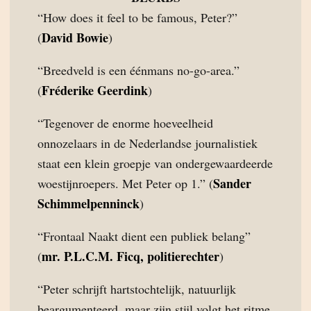
“How does it feel to be famous, Peter?”
David Bowie
(
)
“Breedveld is een éénmans no-go-area.”
Fréderike Geerdink
(
)
“Tegenover de enorme hoeveelheid
onnozelaars in de Nederlandse journalistiek
staat een klein groepje van ondergewaardeerde
Sander
woestijnroepers. Met Peter op 1.” (
Schimmelpenninck
)
“Frontaal Naakt dient een publiek belang”
mr. P.L.C.M. Ficq, politierechter
(
)
“Peter schrijft hartstochtelijk, natuurlijk
beargumenteerd, maar zijn stijl volgt het ritme