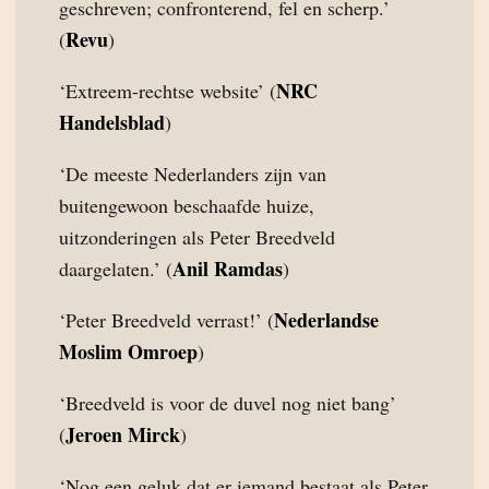
geschreven; confronterend, fel en scherp.’
Revu
(
)
NRC
‘Extreem-rechtse website’ (
Handelsblad
)
‘De meeste Nederlanders zijn van
buitengewoon beschaafde huize,
uitzonderingen als Peter Breedveld
Anil Ramdas
daargelaten.’ (
)
Nederlandse
‘Peter Breedveld verrast!’ (
Moslim Omroep
)
‘Breedveld is voor de duvel nog niet bang’
Jeroen Mirck
(
)
‘Nog een geluk dat er iemand bestaat als Peter