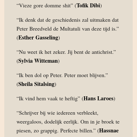
Tofik Dibi
“Vieze gore domme shit” (
)
“Ik denk dat de geschiedenis zal uitmaken dat
Peter Breedveld de Multatuli van deze tijd is.”
Esther Gasseling
(
)
“Nu weet ik het zeker. Jij bent de antichrist.”
Sylvia Witteman
(
)
“Ik ben dol op Peter. Peter moet blijven.”
Sheila Sitalsing
(
)
Hans Laroes
“Ik vind hem vaak te heftig” (
)
“Schrijver bij wie iedereen verbleekt,
weergaloos, dodelijk eerlijk. Om in je broek te
Hassnae
piesen, zo grappig. Perfecte billen.” (