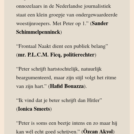
onnozelaars in de Nederlandse journalistiek
staat een klein groepje van ondergewaardeerde
Sander
woestijnroepers. Met Peter op 1.” (
Schimmelpenninck
)
“Frontaal Naakt dient een publiek belang”
mr. P.L.C.M. Ficq, politierechter
(
)
“Peter schrijft hartstochtelijk, natuurlijk
beargumenteerd, maar zijn stijl volgt het ritme
Hafid Bouazza
van zijn hart.” (
).
“Ik vind dat je beter schrijft dan Hitler”
Ionica Smeets
(
)
“Peter is soms een beetje intens en zo maar hij
Özcan Akyol
kan wél echt goed schrijven.” (
)