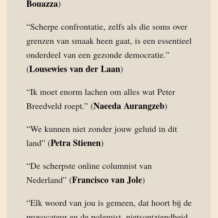
Bouazza
)
“Scherpe confrontatie, zelfs als die soms over
grenzen van smaak heen gaat, is een essentieel
onderdeel van een gezonde democratie.”
Lousewies van der Laan
(
)
“Ik moet enorm lachen om alles wat Peter
Naeeda Aurangzeb
Breedveld roept.” (
)
“We kunnen niet zonder jouw geluid in dit
Petra Stienen
land” (
)
“De scherpste online columnist van
Francisco van Jole
Nederland” (
)
“Elk woord van jou is gemeen, dat hoort bij de
provocateur en de polemist, nietsontziendheid