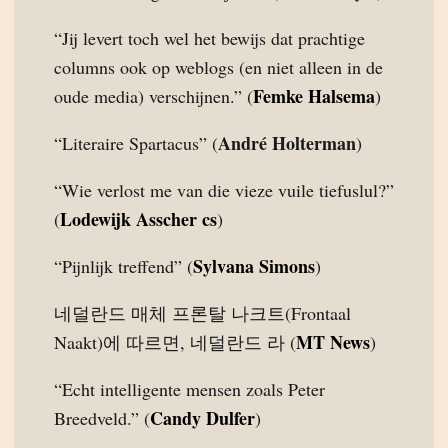
“Jij levert toch wel het bewijs dat prachtige
columns ook op weblogs (en niet alleen in de
Femke Halsema
oude media) verschijnen.” (
)
André Holterman
“Literaire Spartacus” (
)
“Wie verlost me van die vieze vuile tiefuslul?”
Lodewijk Asscher cs
(
)
Sylvana Simons
“Pijnlijk treffend” (
)
네덜란드 매체 프론탈 나크트(Frontaal
MT News
Naakt)에 따르면, 네덜란드 라 (
)
“Echt intelligente mensen zoals Peter
Candy Dulfer
Breedveld.” (
)