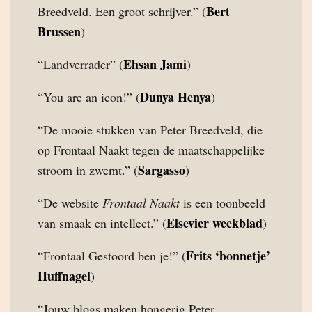
Bert
Breedveld. Een groot schrijver.” (
Brussen
)
Ehsan Jami
“Landverrader” (
)
Dunya Henya
“You are an icon!” (
)
“De mooie stukken van Peter Breedveld, die
op Frontaal Naakt tegen de maatschappelijke
Sargasso
stroom in zwemt.” (
)
“De website
Frontaal Naakt
is een toonbeeld
Elsevier weekblad
van smaak en intellect.” (
)
Frits ‘bonnetje’
“Frontaal Gestoord ben je!” (
Huffnagel
)
“Jouw blogs maken hongerig Peter.