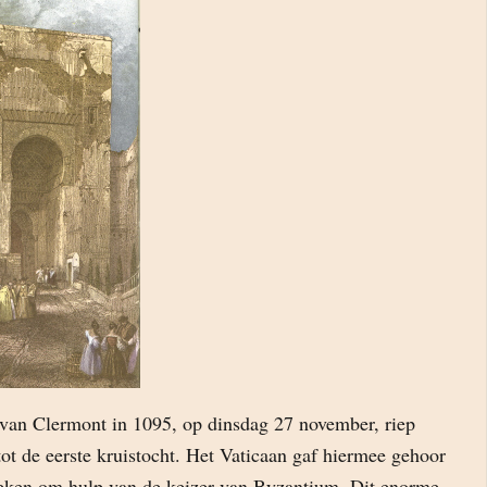
e van Clermont in 1095, op dinsdag 27 november, riep
ot de eerste kruistocht. Het Vaticaan gaf hiermee gehoor
eken om hulp van de keizer van Byzantium. Dit enorme