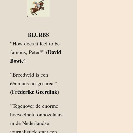
BLURBS
“How does it feel to be
David
famous, Peter?” (
Bowie
)
“Breedveld is een
éénmans no-go-area.”
Fréderike Geerdink
(
)
“Tegenover de enorme
hoeveelheid onnozelaars
in de Nederlandse
journalistiek staat een