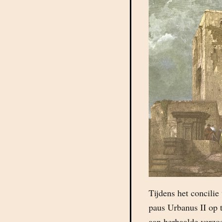
Tijdens het concili
paus Urbanus II op t
aan herhaalde verzo