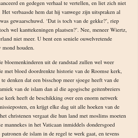
nceerd en gedegen verhaal te vertellen, en liet zich niet
 Het verbaasde hem dat hij vanwege zijn uitspraken al
was gewaarschuwd. ‘Dat is toch van de gekke?’, riep
toch wel kanttekeningen plaatsen?’. Nee, meneer Wiertz,
rland niet meer. U bent een seniele ouwelvretende
w mond houden.
de bloemenkinderen uit de randstad zullen wel weer
de met bloed doordrenkte historie van de Roomse kerk,
 te denken dat een bisschop meer sjoege heeft van de
amiek van de islam dan al die agogische geitenbreiers
se kerk heeft de beschikking over een enorm netwerk
ssieposten, en krijgt elke dag uit alle hoeken van de
 het christenen vergaat die hun land met moslims moeten
die mannekes in het Vaticaan inmiddels dondersgoed
patronen de islam in de regel te werk gaat, en tevens