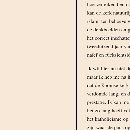
hoe verreikend en op
kan de kerk natuurli
islam, ten behoeve 
de denkbeelden en g
het correct inschatt
tweeduizend jaar van
naïef en rücksichtsl
Ik wil hier nu niet 
maar ik heb me na h
dat de Roomse kerk n
verdomde lang, en d
prestatie. Ik kan me 
het zo lang heeft v
het katholicisme op 
zijn waar de paus op