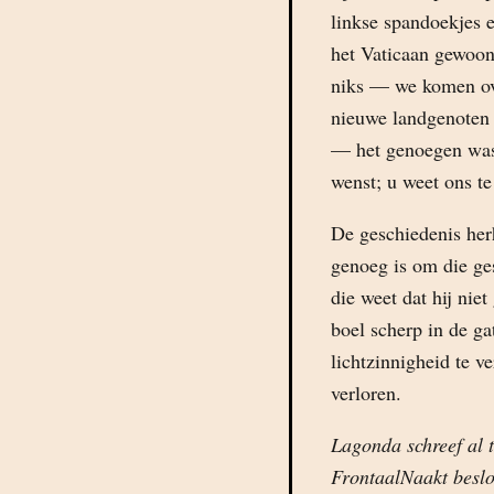
linkse spandoekjes 
het Vaticaan gewoon
niks — we komen ove
nieuwe landgenoten 
— het genoegen was 
wenst; u weet ons t
De geschiedenis herh
genoeg is om die ge
die weet dat hij nie
boel scherp in de ga
lichtzinnigheid te ve
verloren.
Lagonda schreef al t
FrontaalNaakt beslo