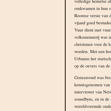
volledige hemelse ab
omkwamen in hun stri
Roomse versie van d
vijand goed bestudee
Vuur dient met vuur
volksmennerij was in
christenen voor de k
worden. Met een hoo
Urbanus het startsch
op de oevers van d
Gisteravond was bis
kennisgenomen van z
interviewer van Netw
soundbyte, en in de 
wereldvreemde oude 