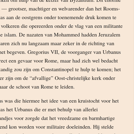
ijk — grootser, machtiger en welvarender dan het Rooms-
 was aan de oostgrens onder toenemende druk komen te
 volkeren die opereerden onder de vlag van een militante
: de islam. De nazaten van Mohammed hadden Jeruzalem
waren zich nu langzaam maar zeker in de richting van
het begeven. Gregorius VII, de voorganger van Urbanus
direct een gevaar voor Rome, maar had zich wel bedacht
standig zou zijn om Constantinopel te hulp te komen; het
r zijn om de “afvallige” Oost-christelijke kerk onder
aar de schoot van Rome te leiden.
s was die hiermee het idee van een kruistocht voor het
as het Urbanus die er met behulp van allerlei
andjes voor zorgde dat het vreedzame en barmhartige
nd kon worden voor militaire doeleinden. Hij stelde