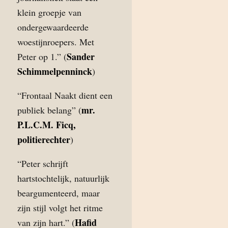
klein groepje van
ondergewaardeerde
woestijnroepers. Met
Sander
Peter op 1.” (
Schimmelpenninck
)
“Frontaal Naakt dient een
mr.
publiek belang” (
P.L.C.M. Ficq,
politierechter
)
“Peter schrijft
hartstochtelijk, natuurlijk
beargumenteerd, maar
zijn stijl volgt het ritme
Hafid
van zijn hart.” (