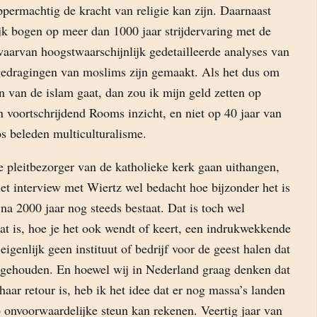
permachtig de kracht van religie kan zijn. Daarnaast
jk bogen op meer dan 1000 jaar strijdervaring met de
waarvan hoogstwaarschijnlijk gedetailleerde analyses van
edragingen van moslims zijn gemaakt. Als het dus om
en van de islam gaat, dan zou ik mijn geld zetten op
 voortschrijdend Rooms inzicht, en niet op 40 jaar van
os beleden multiculturalisme.
de pleitbezorger van de katholieke kerk gaan uithangen,
et interview met Wiertz wel bedacht hoe bijzonder het is
a 2000 jaar nog steeds bestaat. Dat is toch wel
at is, hoe je het ook wendt of keert, een indrukwekkende
eigenlijk geen instituut of bedrijf voor de geest halen dat
olgehouden. En hoewel wij in Nederland graag denken dat
haar retour is, heb ik het idee dat er nog massa’s landen
 onvoorwaardelijke steun kan rekenen. Veertig jaar van