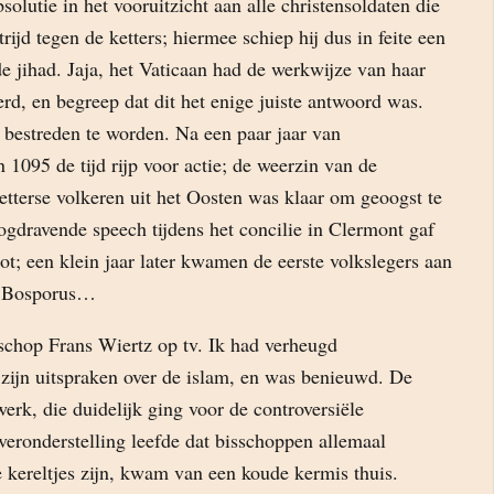
solutie in het vooruitzicht aan alle christensoldaten die
jd tegen de ketters; hiermee schiep hij dus in feite een
e jihad. Jaja, het Vaticaan had de werkwijze van haar
rd, en begreep dat dit het enige juiste antwoord was.
 bestreden te worden. Na een paar jaar van
 1095 de tijd rijp voor actie; de weerzin van de
etterse volkeren uit het Oosten was klaar om geoogst te
gdravende speech tijdens het concilie in Clermont gaf
ot; een klein jaar later kwamen de eerste volkslegers aan
e Bosporus…
schop Frans Wiertz op tv. Ik had verheugd
ijn uitspraken over de islam, en was benieuwd. De
erk, die duidelijk ging voor de controversiële
veronderstelling leefde dat bisschoppen allemaal
kereltjes zijn, kwam van een koude kermis thuis.