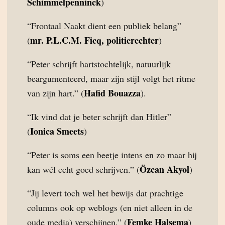
Schimmelpenninck
)
“Frontaal Naakt dient een publiek belang”
mr. P.L.C.M. Ficq, politierechter
(
)
“Peter schrijft hartstochtelijk, natuurlijk
beargumenteerd, maar zijn stijl volgt het ritme
Hafid Bouazza
van zijn hart.” (
).
“Ik vind dat je beter schrijft dan Hitler”
Ionica Smeets
(
)
“Peter is soms een beetje intens en zo maar hij
Özcan Akyol
kan wél echt goed schrijven.” (
)
“Jij levert toch wel het bewijs dat prachtige
columns ook op weblogs (en niet alleen in de
Femke Halsema
oude media) verschijnen.” (
)