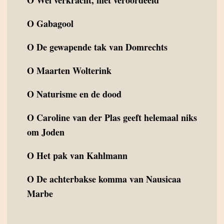
O
Wel verkracht, niet veroordeeld
O
Gabagool
O
De gewapende tak van Domrechts
O
Maarten Wolterink
O
Naturisme en de dood
O
Caroline van der Plas geeft helemaal niks
om Joden
O
Het pak van Kahlmann
O
De achterbakse komma van Nausicaa
Marbe