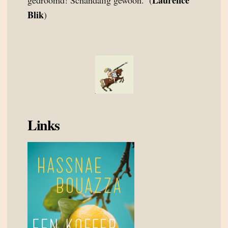
Laurence
gedróómd! Schandalig gewoon.’ (
Blik
)
Links