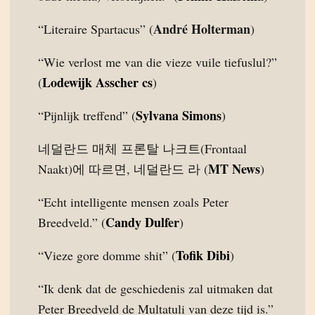
André Holterman
“Literaire Spartacus” (
)
“Wie verlost me van die vieze vuile tiefuslul?”
Lodewijk Asscher cs
(
)
Sylvana Simons
“Pijnlijk treffend” (
)
네덜란드 매체 프론탈 나크트(Frontaal
MT News
Naakt)에 따르면, 네덜란드 라 (
)
“Echt intelligente mensen zoals Peter
Candy Dulfer
Breedveld.” (
)
Tofik Dibi
“Vieze gore domme shit” (
)
“Ik denk dat de geschiedenis zal uitmaken dat
Peter Breedveld de Multatuli van deze tijd is.”