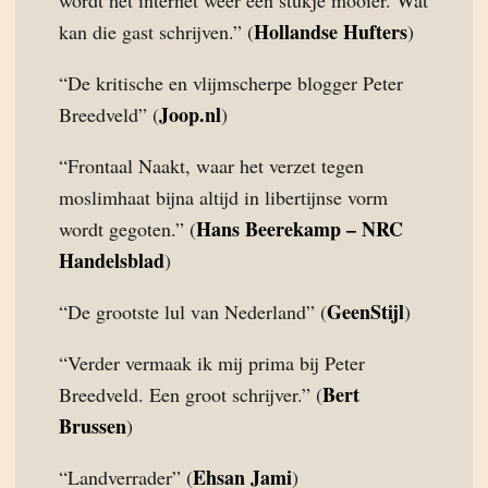
wordt het internet weer een stukje mooier. Wat
Hollandse Hufters
kan die gast schrijven.” (
)
“De kritische en vlijmscherpe blogger Peter
Joop.nl
Breedveld” (
)
“Frontaal Naakt, waar het verzet tegen
moslimhaat bijna altijd in libertijnse vorm
Hans Beerekamp – NRC
wordt gegoten.” (
Handelsblad
)
GeenStijl
“De grootste lul van Nederland” (
)
“Verder vermaak ik mij prima bij Peter
Bert
Breedveld. Een groot schrijver.” (
Brussen
)
Ehsan Jami
“Landverrader” (
)