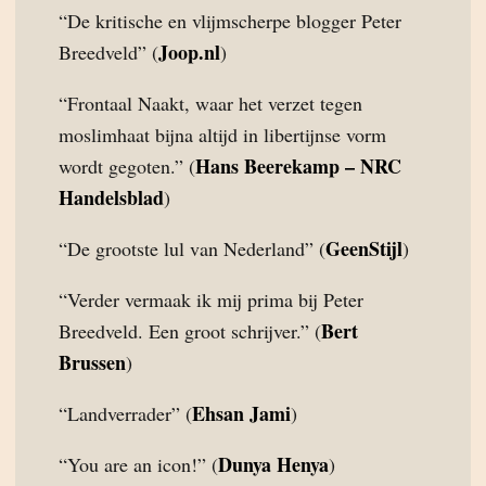
“De kritische en vlijmscherpe blogger Peter
Joop.nl
Breedveld” (
)
“Frontaal Naakt, waar het verzet tegen
moslimhaat bijna altijd in libertijnse vorm
Hans Beerekamp – NRC
wordt gegoten.” (
Handelsblad
)
GeenStijl
“De grootste lul van Nederland” (
)
“Verder vermaak ik mij prima bij Peter
Bert
Breedveld. Een groot schrijver.” (
Brussen
)
Ehsan Jami
“Landverrader” (
)
Dunya Henya
“You are an icon!” (
)