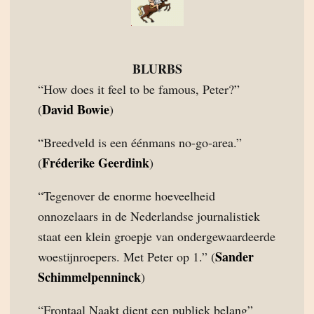
BLURBS
“How does it feel to be famous, Peter?”
David Bowie
(
)
“Breedveld is een éénmans no-go-area.”
Fréderike Geerdink
(
)
“Tegenover de enorme hoeveelheid
onnozelaars in de Nederlandse journalistiek
staat een klein groepje van ondergewaardeerde
Sander
woestijnroepers. Met Peter op 1.” (
Schimmelpenninck
)
“Frontaal Naakt dient een publiek belang”