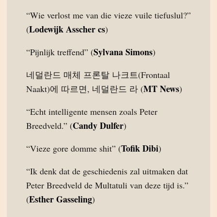
“Wie verlost me van die vieze vuile tiefuslul?”
Lodewijk Asscher cs
(
)
Sylvana Simons
“Pijnlijk treffend” (
)
네덜란드 매체 프론탈 나크트(Frontaal
MT News
Naakt)에 따르면, 네덜란드 라 (
)
“Echt intelligente mensen zoals Peter
Candy Dulfer
Breedveld.” (
)
Tofik Dibi
“Vieze gore domme shit” (
)
“Ik denk dat de geschiedenis zal uitmaken dat
Peter Breedveld de Multatuli van deze tijd is.”
Esther Gasseling
(
)