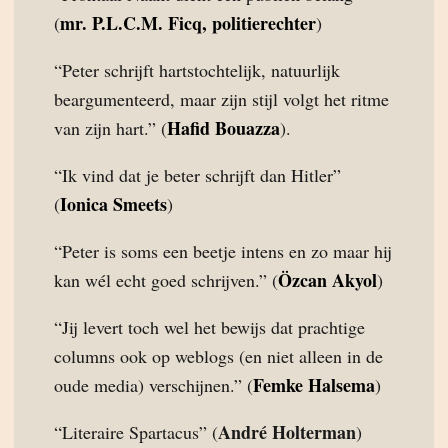
mr. P.L.C.M. Ficq, politierechter
(
)
“Peter schrijft hartstochtelijk, natuurlijk
beargumenteerd, maar zijn stijl volgt het ritme
Hafid Bouazza
van zijn hart.” (
).
“Ik vind dat je beter schrijft dan Hitler”
Ionica Smeets
(
)
“Peter is soms een beetje intens en zo maar hij
Özcan Akyol
kan wél echt goed schrijven.” (
)
“Jij levert toch wel het bewijs dat prachtige
columns ook op weblogs (en niet alleen in de
Femke Halsema
oude media) verschijnen.” (
)
André Holterman
“Literaire Spartacus” (
)