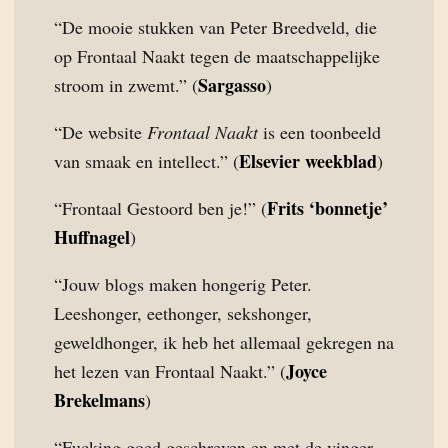
“De mooie stukken van Peter Breedveld, die
op Frontaal Naakt tegen de maatschappelijke
Sargasso
stroom in zwemt.” (
)
“De website
Frontaal Naakt
is een toonbeeld
Elsevier weekblad
van smaak en intellect.” (
)
Frits ‘bonnetje’
“Frontaal Gestoord ben je!” (
Huffnagel
)
“Jouw blogs maken hongerig Peter.
Leeshonger, eethonger, sekshonger,
geweldhonger, ik heb het allemaal gekregen na
Joyce
het lezen van Frontaal Naakt.” (
Brekelmans
)
“Fucking goed geschreven en met de vinger