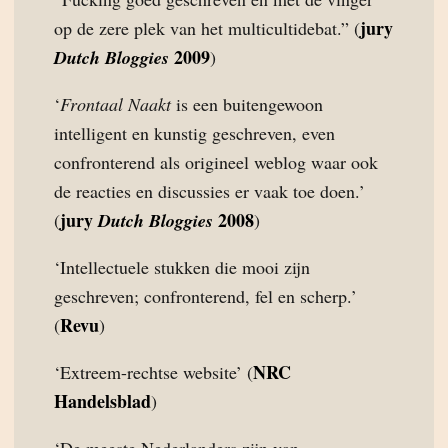
jury
op de zere plek van het multicultidebat.” (
2009
Dutch Bloggies
)
‘
Frontaal Naakt
is een buitengewoon
intelligent en kunstig geschreven, even
confronterend als origineel weblog waar ook
de reacties en discussies er vaak toe doen.’
jury
2008
(
Dutch Bloggies
)
‘Intellectuele stukken die mooi zijn
geschreven; confronterend, fel en scherp.’
Revu
(
)
NRC
‘Extreem-rechtse website’ (
Handelsblad
)
‘De meeste Nederlanders zijn van