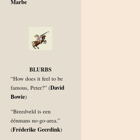
Marbe
BLURBS
“How does it feel to be
David
famous, Peter?” (
Bowie
)
“Breedveld is een
éénmans no-go-area.”
Fréderike Geerdink
(
)