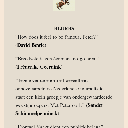
BLURBS
“How does it feel to be famous, Peter?”
David Bowie
(
)
“Breedveld is een éénmans no-go-area.”
Fréderike Geerdink
(
)
“Tegenover de enorme hoeveelheid
onnozelaars in de Nederlandse journalistiek
staat een klein groepje van ondergewaardeerde
Sander
woestijnroepers. Met Peter op 1.” (
Schimmelpenninck
)
“Frontaal Naakt dient een publiek belang”