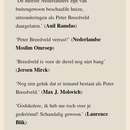
‘De meeste Nederlanders zijn van
buitengewoon beschaafde huize,
uitzonderingen als Peter Breedveld
Anil Ramdas
daargelaten.’ (
)
Nederlandse
‘Peter Breedveld verrast!’ (
Moslim Omroep
)
‘Breedveld is voor de duvel nog niet bang’
Jeroen Mirck
(
)
‘Nog een geluk dat er iemand bestaat als Peter
Max J. Molovich
Breedveld.’ (
)
‘Godskolere, ik heb me toch over je
Laurence
gedróómd! Schandalig gewoon.’ (
Blik
)