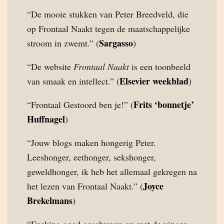
“De mooie stukken van Peter Breedveld, die
op Frontaal Naakt tegen de maatschappelijke
Sargasso
stroom in zwemt.” (
)
“De website
Frontaal Naakt
is een toonbeeld
Elsevier weekblad
van smaak en intellect.” (
)
Frits ‘bonnetje’
“Frontaal Gestoord ben je!” (
Huffnagel
)
“Jouw blogs maken hongerig Peter.
Leeshonger, eethonger, sekshonger,
geweldhonger, ik heb het allemaal gekregen na
Joyce
het lezen van Frontaal Naakt.” (
Brekelmans
)
“Fucking goed geschreven en met de vinger