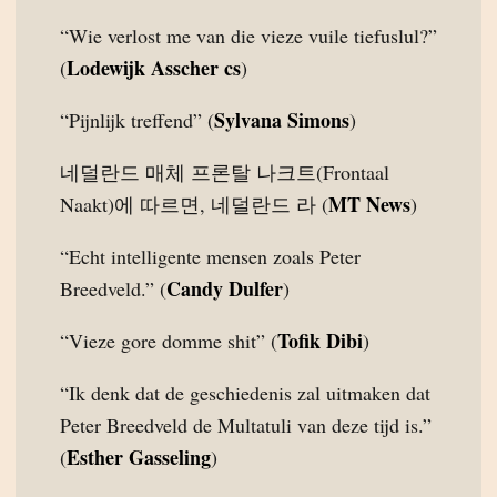
“Wie verlost me van die vieze vuile tiefuslul?”
Lodewijk Asscher cs
(
)
Sylvana Simons
“Pijnlijk treffend” (
)
네덜란드 매체 프론탈 나크트(Frontaal
MT News
Naakt)에 따르면, 네덜란드 라 (
)
“Echt intelligente mensen zoals Peter
Candy Dulfer
Breedveld.” (
)
Tofik Dibi
“Vieze gore domme shit” (
)
“Ik denk dat de geschiedenis zal uitmaken dat
Peter Breedveld de Multatuli van deze tijd is.”
Esther Gasseling
(
)