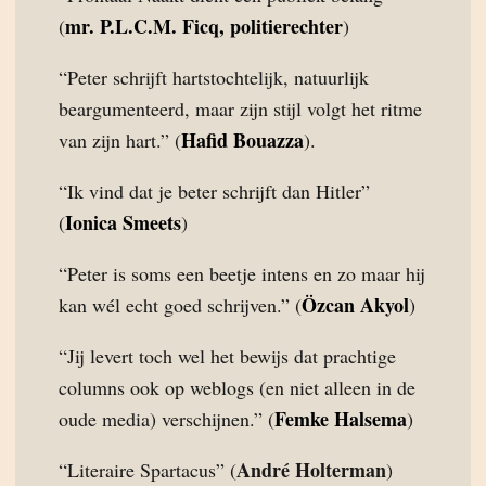
mr. P.L.C.M. Ficq, politierechter
(
)
“Peter schrijft hartstochtelijk, natuurlijk
beargumenteerd, maar zijn stijl volgt het ritme
Hafid Bouazza
van zijn hart.” (
).
“Ik vind dat je beter schrijft dan Hitler”
Ionica Smeets
(
)
“Peter is soms een beetje intens en zo maar hij
Özcan Akyol
kan wél echt goed schrijven.” (
)
“Jij levert toch wel het bewijs dat prachtige
columns ook op weblogs (en niet alleen in de
Femke Halsema
oude media) verschijnen.” (
)
André Holterman
“Literaire Spartacus” (
)