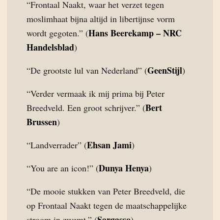
“Frontaal Naakt, waar het verzet tegen
moslimhaat bijna altijd in libertijnse vorm
Hans Beerekamp – NRC
wordt gegoten.” (
Handelsblad
)
GeenStijl
“De grootste lul van Nederland” (
)
“Verder vermaak ik mij prima bij Peter
Bert
Breedveld. Een groot schrijver.” (
Brussen
)
Ehsan Jami
“Landverrader” (
)
Dunya Henya
“You are an icon!” (
)
“De mooie stukken van Peter Breedveld, die
op Frontaal Naakt tegen de maatschappelijke
Sargasso
stroom in zwemt.” (
)