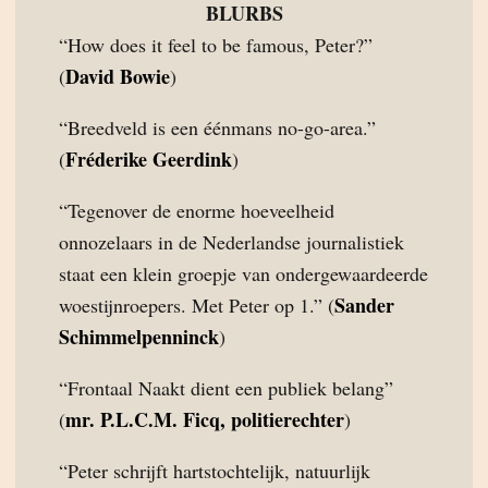
BLURBS
“How does it feel to be famous, Peter?”
David Bowie
(
)
“Breedveld is een éénmans no-go-area.”
Fréderike Geerdink
(
)
“Tegenover de enorme hoeveelheid
onnozelaars in de Nederlandse journalistiek
staat een klein groepje van ondergewaardeerde
Sander
woestijnroepers. Met Peter op 1.” (
Schimmelpenninck
)
“Frontaal Naakt dient een publiek belang”
mr. P.L.C.M. Ficq, politierechter
(
)
“Peter schrijft hartstochtelijk, natuurlijk