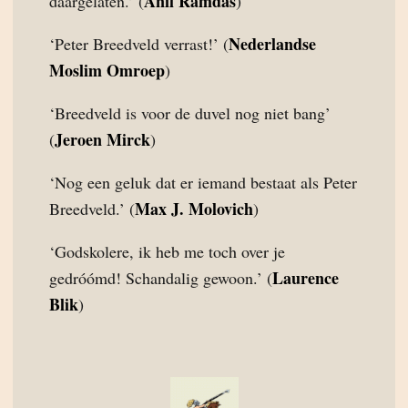
Anil Ramdas
daargelaten.’ (
)
Nederlandse
‘Peter Breedveld verrast!’ (
Moslim Omroep
)
‘Breedveld is voor de duvel nog niet bang’
Jeroen Mirck
(
)
‘Nog een geluk dat er iemand bestaat als Peter
Max J. Molovich
Breedveld.’ (
)
‘Godskolere, ik heb me toch over je
Laurence
gedróómd! Schandalig gewoon.’ (
Blik
)