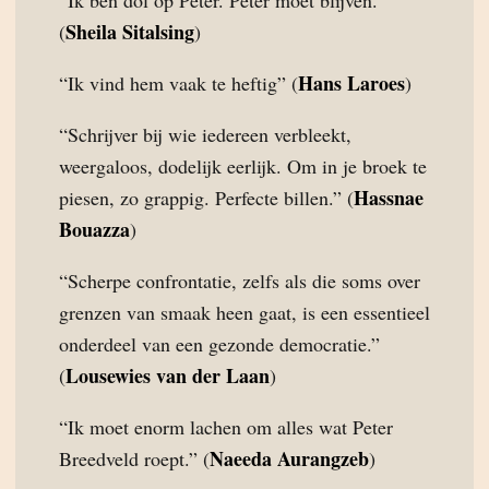
“Ik ben dol op Peter. Peter moet blijven.”
Sheila Sitalsing
(
)
Hans Laroes
“Ik vind hem vaak te heftig” (
)
“Schrijver bij wie iedereen verbleekt,
weergaloos, dodelijk eerlijk. Om in je broek te
Hassnae
piesen, zo grappig. Perfecte billen.” (
Bouazza
)
“Scherpe confrontatie, zelfs als die soms over
grenzen van smaak heen gaat, is een essentieel
onderdeel van een gezonde democratie.”
Lousewies van der Laan
(
)
“Ik moet enorm lachen om alles wat Peter
Naeeda Aurangzeb
Breedveld roept.” (
)