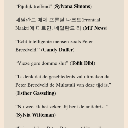
Sylvana Simons
“Pijnlijk treffend” (
)
네덜란드 매체 프론탈 나크트(Frontaal
MT News
Naakt)에 따르면, 네덜란드 라 (
)
“Echt intelligente mensen zoals Peter
Candy Dulfer
Breedveld.” (
)
Tofik Dibi
“Vieze gore domme shit” (
)
“Ik denk dat de geschiedenis zal uitmaken dat
Peter Breedveld de Multatuli van deze tijd is.”
Esther Gasseling
(
)
“Nu weet ik het zeker. Jij bent de antichrist.”
Sylvia Witteman
(
)